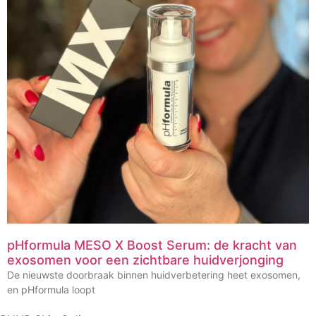
pHformula MESO X Boost Serum: de kracht van
exosomen voor een zichtbare huidverjonging
De nieuwste doorbraak binnen huidverbetering heet exosomen,
en pHformula loopt