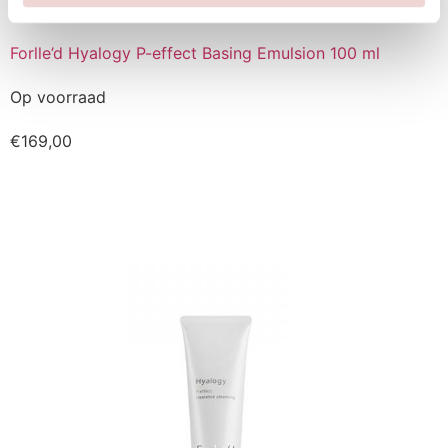
Forlle’d Hyalogy P-effect Basing Emulsion 100 ml
Op voorraad
€
169,00
Kopen