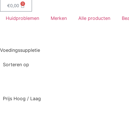
0
€
0,00
Huidproblemen
Merken
Alle producten
Bea
Aanbiedingen
Voedingssuppletie
Sorteren op
Prijs Hoog / Laag