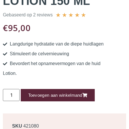
LOTION 150 ML
★
★
★
★
★
Gebaseerd op 2 reviews
€
95,00
Langdurige hydratatie van de diepe huidlagen
Stimuleert de celvernieuwing
Bevordert het opnamevermogen van de huid
Lotion.
Toevoegen aan winkelmand
SKU
421080