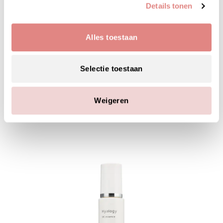
Details tonen
Alles toestaan
Selectie toestaan
MAAK JE SKINCARE ROUTINE
COMPLEET MET:
Weigeren