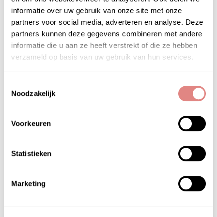
informatie over uw gebruik van onze site met onze
HOOFD­INGREDIËNTEN
partners voor social media, adverteren en analyse. Deze
partners kunnen deze gegevens combineren met andere
ingredienten / inci forlle’d hyalogy p-effect refining
informatie die u aan ze heeft verstrekt of die ze hebben
lotion
verzameld op basis van uw gebruik van hun services.
aqua, butylene glycol, glycerin, 1,2-hexanediol,
sodium hyaluronate, hydrolyzed egg shell
Toestemmingsselectie
membrane, hydrolyzed conchiolin protein,
Noodzakelijk
calcium chloride, calcium acetate, potassium
chloride, sodium chloride, magnesium chloride,
Voorkeuren
zinc chloride, malic acid, sodium pca, sodium
lactate, arginine, aspartic acid, pca, glycine,
alanine, serine, valine, proline, threonine,
Statistieken
isoleucine, histidine, phenylalanine, maltitol,
saccharide isomerate, peg-40 hydrogenated
castor oil, citric acid, sodium citrate,
Marketing
hydroxyethylcellulose, pentylene glycol,
phenoxyethanol