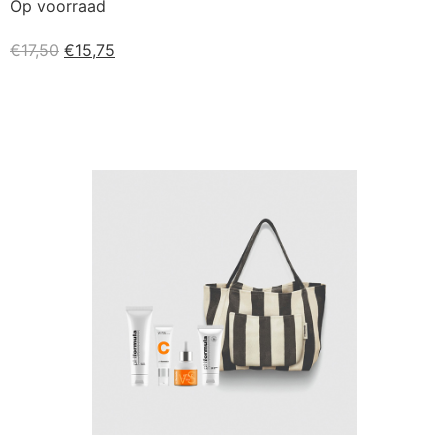
Op voorraad
€
17,50
€
15,75
Kopen