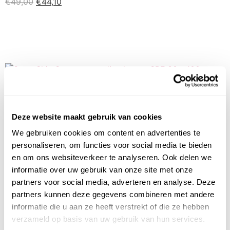
€
49,00
€
44,10
Kopen
SuperSkin Sunscreen SPF 30 – 100 ml
Deze website maakt gebruik van cookies
Op voorraad
We gebruiken cookies om content en advertenties te
personaliseren, om functies voor social media te bieden
€
34,95
€
31,46
en om ons websiteverkeer te analyseren. Ook delen we
informatie over uw gebruik van onze site met onze
Kopen
partners voor social media, adverteren en analyse. Deze
partners kunnen deze gegevens combineren met andere
informatie die u aan ze heeft verstrekt of die ze hebben
verzameld op basis van uw gebruik van hun services.