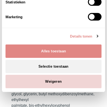
• cucurbita pepo (pumpkin seed) extract – calms
Statistieken
the skin, regulates sebum and supports a clear
complexion
Marketing
• sodium hyaluronate – intensive, long-lasting
hydration for a supple skin feel
• sweet almond oil & jojoba oil – soften, nourish
and protect the skin barrier
Details tonen
• cera alba (beeswax) – forms a microscopic
protective layer and provides a silky-smooth
Alles toestaan
texture
• next-generation uv filters (octocrylene,
avobenzone & tinosorb s) – reliable broad-
Selectie toestaan
spectrum spf 30 protection
inci labareau the bb filter:
Weigeren
aqua, octocrylene, cetearyl alcohol, propylene
glycol, glycerin, butyl methoxydibenzoylmethane,
ethylhexyl
palmitate, bis-ethylhexyloxyphenol