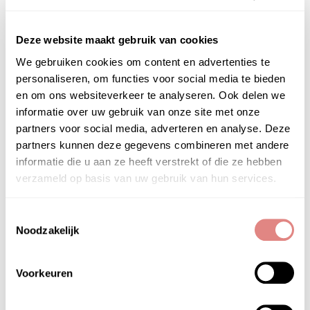
PRODUCTGEBRUIK
How to use Labareau The BB Filter
Deze website maakt gebruik van cookies
Reinig je huid en bereid je huid voor met je
We gebruiken cookies om content en advertenties te
favoriete dagcrème.
personaliseren, om functies voor social media te bieden
Breng een kleine hoeveelheid aan met
en om ons websiteverkeer te analyseren. Ook delen we
vingertoppen of een penseel. Blend vanuit
informatie over uw gebruik van onze site met onze
het midden van het gezicht naar buiten en
partners voor social media, adverteren en analyse. Deze
vervaag richting hals, om een glowy zacht
partners kunnen deze gegevens combineren met andere
tot medium dekkend effect te krijgen.
informatie die u aan ze heeft verstrekt of die ze hebben
en klaar!
verzameld op basis van uw gebruik van hun services.
Toestemmingsselectie
Noodzakelijk
HOOFD­INGREDIËNTEN
Voorkeuren
ingrediënten labareau the bb filter