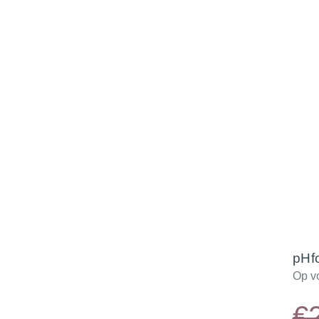
pHf
Op v
€