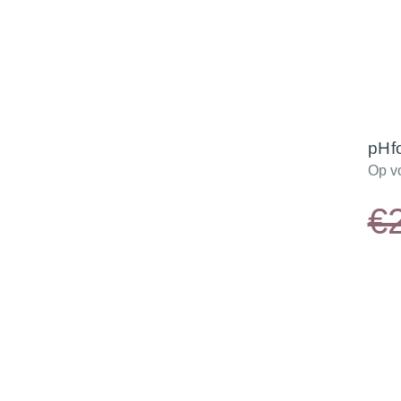
pHf
Op v
€