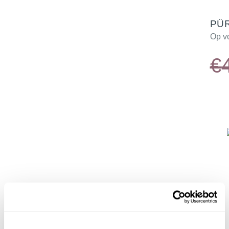
PÜR
Op v
€