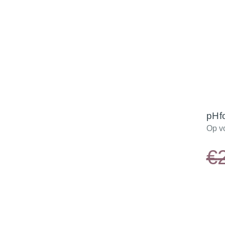
pHf
Op v
€