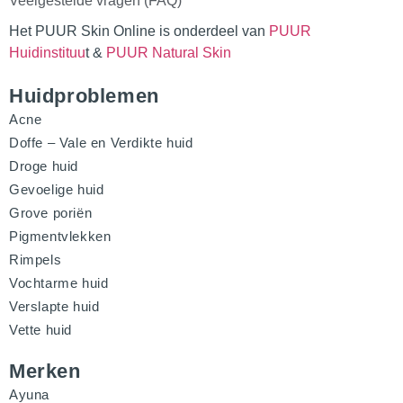
Veelgestelde vragen (FAQ)
Het PUUR Skin Online is onderdeel van
PUUR
Huidinstituu
t &
PUUR Natural Skin
Huidproblemen
Acne
Doffe – Vale en Verdikte huid
Droge huid
Gevoelige huid
Grove poriën
Pigmentvlekken
Rimpels
Vochtarme huid
Verslapte huid
Vette huid
Merken
Ayuna