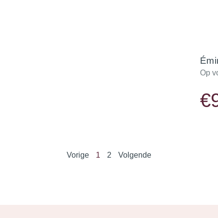
Émi
Op v
€
Vorige
1
2
Volgende