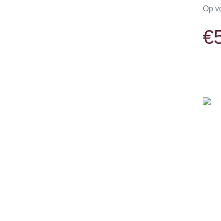
Op v
€