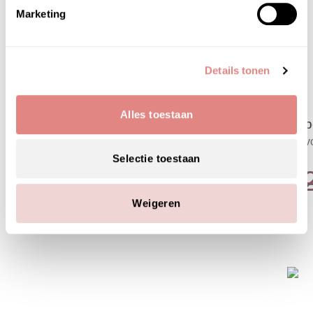
Marketing
Details tonen
Alles toestaan
Sup
Op v
Selectie toestaan
€
Weigeren