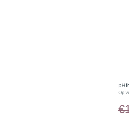
pHf
Op v
€