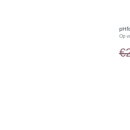
pHf
Op v
€