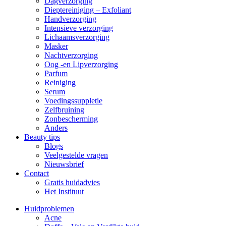
Dagverzorging
Dieptereiniging – Exfoliant
Handverzorging
Intensieve verzorging
Lichaamsverzorging
Masker
Nachtverzorging
Oog -en Lipverzorging
Parfum
Reiniging
Serum
Voedingssuppletie
Zelfbruining
Zonbescherming
Anders
Beauty tips
Blogs
Veelgestelde vragen
Nieuwsbrief
Contact
Gratis huidadvies
Het Instituut
Huidproblemen
Acne