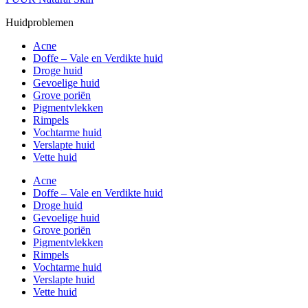
Huidproblemen
Acne
Doffe – Vale en Verdikte huid
Droge huid
Gevoelige huid
Grove poriën
Pigmentvlekken
Rimpels
Vochtarme huid
Verslapte huid
Vette huid
Acne
Doffe – Vale en Verdikte huid
Droge huid
Gevoelige huid
Grove poriën
Pigmentvlekken
Rimpels
Vochtarme huid
Verslapte huid
Vette huid