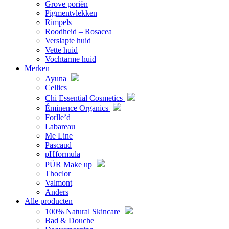
Grove poriën
Pigmentvlekken
Rimpels
Roodheid – Rosacea
Verslapte huid
Vette huid
Vochtarme huid
Merken
Ayuna
Cellics
Chi Essential Cosmetics
Éminence Organics
Forlle’d
Labareau
Me Line
Pascaud
pHformula
PÜR Make up
Thoclor
Valmont
Anders
Alle producten
100% Natural Skincare
Bad & Douche