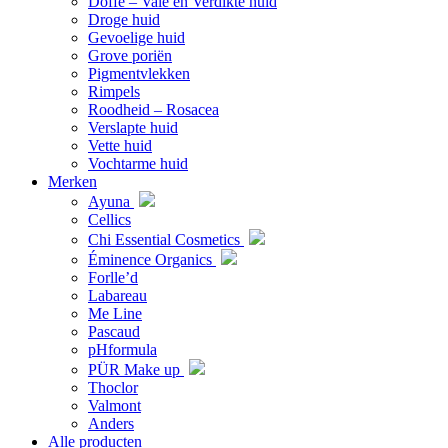
Doffe – Vale en Verdikte huid
Droge huid
Gevoelige huid
Grove poriën
Pigmentvlekken
Rimpels
Roodheid – Rosacea
Verslapte huid
Vette huid
Vochtarme huid
Merken
Ayuna
Cellics
Chi Essential Cosmetics
Éminence Organics
Forlle’d
Labareau
Me Line
Pascaud
pHformula
PÜR Make up
Thoclor
Valmont
Anders
Alle producten