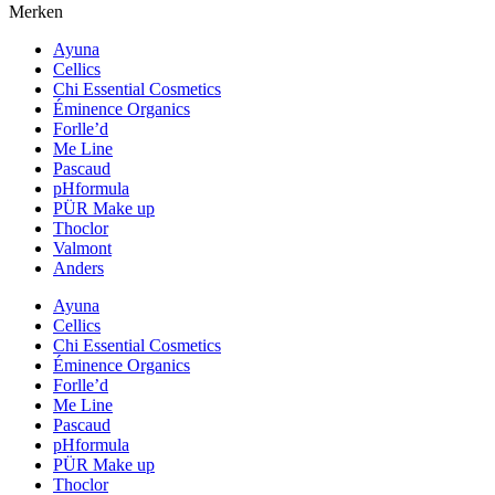
Merken
Ayuna
Cellics
Chi Essential Cosmetics
Éminence Organics
Forlle’d
Me Line
Pascaud
pHformula
PÜR Make up
Thoclor
Valmont
Anders
Ayuna
Cellics
Chi Essential Cosmetics
Éminence Organics
Forlle’d
Me Line
Pascaud
pHformula
PÜR Make up
Thoclor