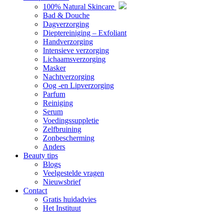
100% Natural Skincare
Bad & Douche
Dagverzorging
Dieptereiniging – Exfoliant
Handverzorging
Intensieve verzorging
Lichaamsverzorging
Masker
Nachtverzorging
Oog -en Lipverzorging
Parfum
Reiniging
Serum
Voedingssuppletie
Zelfbruining
Zonbescherming
Anders
Beauty tips
Blogs
Veelgestelde vragen
Nieuwsbrief
Contact
Gratis huidadvies
Het Instituut