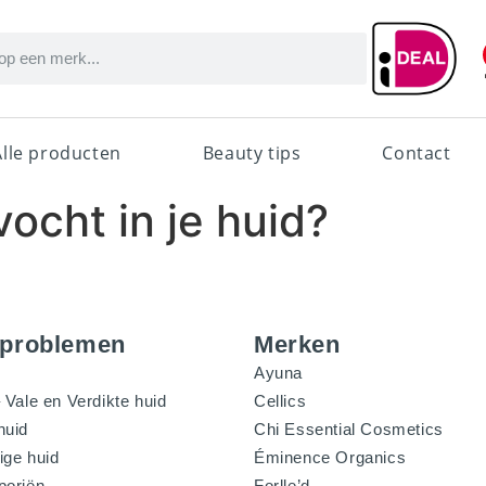
Alle producten
Beauty tips
Contact
vocht in je huid?
dproblemen
Merken
Ayuna
 Vale en Verdikte huid
Cellics
huid
Chi Essential Cosmetics
ige huid
Éminence Organics
poriën
Forlle’d