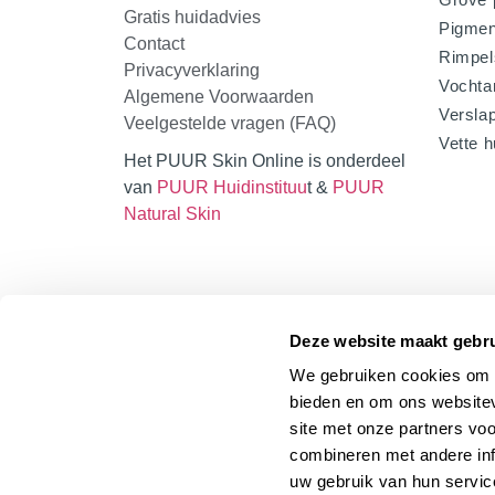
Gratis huidadvies
Pigmen
Contact
Rimpel
Privacyverklaring
Vochta
Algemene Voorwaarden
Verslap
Veelgestelde vragen (FAQ)
Vette h
Het PUUR Skin Online is onderdeel
van
PUUR Huidinstituu
t &
PUUR
Natural Skin
Deze website maakt gebru
We gebruiken cookies om c
bieden en om ons websitev
site met onze partners vo
combineren met andere inf
uw gebruik van hun servic