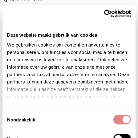
info@puurskinonline.nl
Het Instituut
Deze website maakt gebruik van cookies
Gratis huidadvies
Contact
We gebruiken cookies om content en advertenties te
Privacyverklaring
personaliseren, om functies voor social media te bieden
Algemene Voorwaarden
en om ons websiteverkeer te analyseren. Ook delen we
Veelgestelde vragen (FAQ)
informatie over uw gebruik van onze site met onze
partners voor social media, adverteren en analyse. Deze
Het PUUR Skin Online is onderdeel van
PUUR
partners kunnen deze gegevens combineren met andere
Huidinstituu
t &
PUUR Natural Skin
informatie die u aan ze heeft verstrekt of die ze hebben
verzameld op basis van uw gebruik van hun services.
Huidproblemen
Acne
Toestemmingsselectie
Doffe – Vale en Verdikte huid
Noodzakelijk
Droge huid
Gevoelige huid