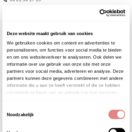
info@puurskinonline.nl
Het Instituut
Deze website maakt gebruik van cookies
Gratis huidadvies
Contact
We gebruiken cookies om content en advertenties te
Privacyverklaring
personaliseren, om functies voor social media te bieden
Algemene Voorwaarden
en om ons websiteverkeer te analyseren. Ook delen we
Veelgestelde vragen (FAQ)
informatie over uw gebruik van onze site met onze
partners voor social media, adverteren en analyse. Deze
Het PUUR Skin Online is onderdeel van
PUUR
partners kunnen deze gegevens combineren met andere
Huidinstituu
t &
PUUR Natural Skin
informatie die u aan ze heeft verstrekt of die ze hebben
verzameld op basis van uw gebruik van hun services.
Huidproblemen
Acne
Toestemmingsselectie
Doffe – Vale en Verdikte huid
Noodzakelijk
Droge huid
Gevoelige huid