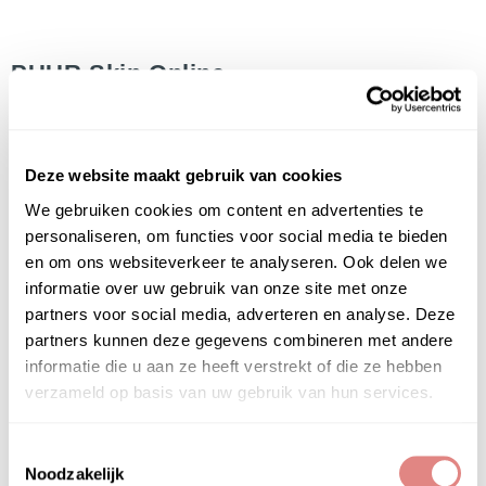
PUUR Skin Online
06 21 98 17 19
info@puurskinonline.nl
Deze website maakt gebruik van cookies
Het Instituut
We gebruiken cookies om content en advertenties te
Gratis huidadvies
personaliseren, om functies voor social media te bieden
Contact
en om ons websiteverkeer te analyseren. Ook delen we
Privacyverklaring
informatie over uw gebruik van onze site met onze
Algemene Voorwaarden
partners voor social media, adverteren en analyse. Deze
Veelgestelde vragen (FAQ)
partners kunnen deze gegevens combineren met andere
informatie die u aan ze heeft verstrekt of die ze hebben
Het PUUR Skin Online is onderdeel van
PUUR
verzameld op basis van uw gebruik van hun services.
Huidinstituu
t &
PUUR Natural Skin
Huidproblemen
Toestemmingsselectie
Noodzakelijk
Acne