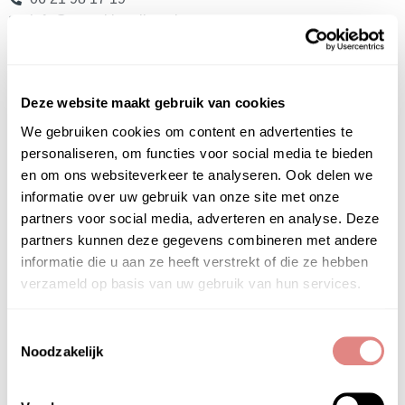
info@puurskinonline.nl
Het Instituut
Deze website maakt gebruik van cookies
Gratis huidadvies
Contact
We gebruiken cookies om content en advertenties te
Privacyverklaring
personaliseren, om functies voor social media te bieden
Algemene Voorwaarden
en om ons websiteverkeer te analyseren. Ook delen we
Veelgestelde vragen (FAQ)
informatie over uw gebruik van onze site met onze
partners voor social media, adverteren en analyse. Deze
Het PUUR Skin Online is onderdeel van
PUUR
partners kunnen deze gegevens combineren met andere
Huidinstituu
t &
PUUR Natural Skin
informatie die u aan ze heeft verstrekt of die ze hebben
verzameld op basis van uw gebruik van hun services.
Huidproblemen
Acne
Toestemmingsselectie
Doffe – Vale en Verdikte huid
Noodzakelijk
Droge huid
Gevoelige huid