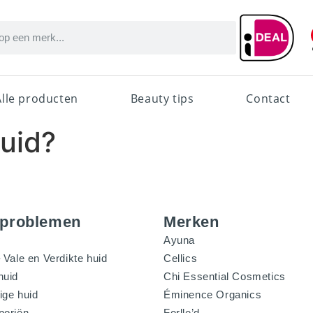
Alle producten
Beauty tips
Contact
huid?
dproblemen
Merken
Ayuna
 Vale en Verdikte huid
Cellics
huid
Chi Essential Cosmetics
ige huid
Éminence Organics
poriën
Forlle’d