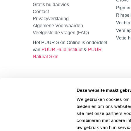
Gratis huidadvies
Pigmen
Contact
Rimpel
Privacyverklaring
Vochta
Algemene Voorwaarden
Verslap
Veelgestelde vragen (FAQ)
Vette h
Het PUUR Skin Online is onderdeel
van
PUUR Huidinstituu
t &
PUUR
Natural Skin
Deze website maakt gebru
We gebruiken cookies om c
bieden en om ons websitev
site met onze partners vo
combineren met andere inf
uw gebruik van hun servic