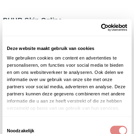
PUUR Skin Online
06 21 98 17 19
info@puurskinonline.nl
Deze website maakt gebruik van cookies
Het Instituut
We gebruiken cookies om content en advertenties te
Gratis huidadvies
personaliseren, om functies voor social media te bieden
Contact
en om ons websiteverkeer te analyseren. Ook delen we
Privacyverklaring
informatie over uw gebruik van onze site met onze
Algemene Voorwaarden
partners voor social media, adverteren en analyse. Deze
Veelgestelde vragen (FAQ)
partners kunnen deze gegevens combineren met andere
informatie die u aan ze heeft verstrekt of die ze hebben
Het PUUR Skin Online is onderdeel van
PUUR
verzameld op basis van uw gebruik van hun services.
Huidinstituu
t &
PUUR Natural Skin
Huidproblemen
Toestemmingsselectie
Noodzakelijk
Acne