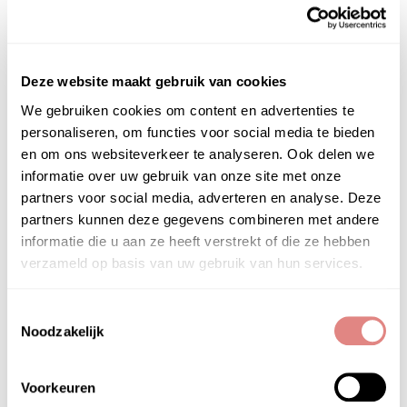
Het Instituut
Gratis huidadvies
Deze website maakt gebruik van cookies
Contact
Privacyverklaring
We gebruiken cookies om content en advertenties te
Algemene Voorwaarden
personaliseren, om functies voor social media te bieden
Veelgestelde vragen (FAQ)
en om ons websiteverkeer te analyseren. Ook delen we
informatie over uw gebruik van onze site met onze
Het PUUR Skin Online is onderdeel van
PUUR
partners voor social media, adverteren en analyse. Deze
Huidinstituu
t &
PUUR Natural Skin
partners kunnen deze gegevens combineren met andere
informatie die u aan ze heeft verstrekt of die ze hebben
Huidproblemen
verzameld op basis van uw gebruik van hun services.
Acne
Doffe – Vale en Verdikte huid
Toestemmingsselectie
Droge huid
Noodzakelijk
Gevoelige huid
Grove poriën
Voorkeuren
Pigmentvlekken