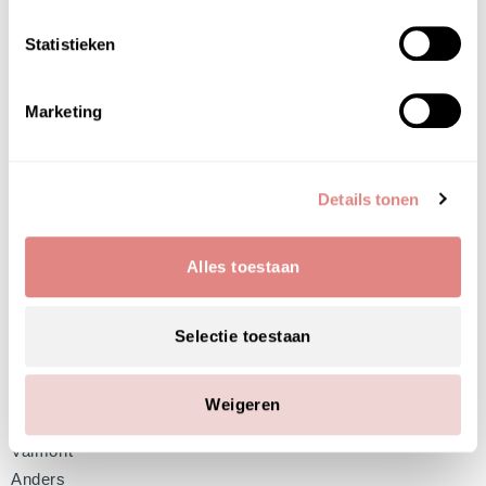
Rimpels
Vochtarme huid
Statistieken
Verslapte huid
Vette huid
Marketing
Merken
Ayuna
Cellics
Details tonen
Chi Essential Cosmetics
Éminence Organics
Alles toestaan
Forlle’d
Me Line
Selectie toestaan
Pascaud
pHformula
PÜR Make up
Weigeren
Thoclor
Valmont
Anders