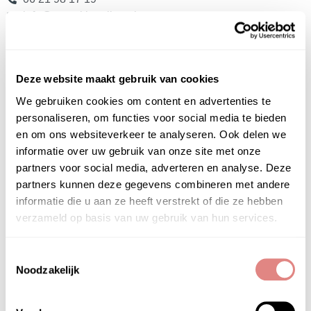
info@puurskinonline.nl
Het Instituut
Deze website maakt gebruik van cookies
Gratis huidadvies
Contact
We gebruiken cookies om content en advertenties te
Privacyverklaring
personaliseren, om functies voor social media te bieden
Algemene Voorwaarden
en om ons websiteverkeer te analyseren. Ook delen we
Veelgestelde vragen (FAQ)
informatie over uw gebruik van onze site met onze
partners voor social media, adverteren en analyse. Deze
Het PUUR Skin Online is onderdeel van
PUUR
partners kunnen deze gegevens combineren met andere
Huidinstituu
t &
PUUR Natural Skin
informatie die u aan ze heeft verstrekt of die ze hebben
verzameld op basis van uw gebruik van hun services.
Huidproblemen
Acne
Toestemmingsselectie
Doffe – Vale en Verdikte huid
Noodzakelijk
Droge huid
Gevoelige huid