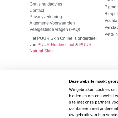
Gratis huidadvies
Pigmen
Contact
Rimpel
Privacyverklaring
Vochta
Algemene Voorwaarden
Verslap
Veelgestelde vragen (FAQ)
Vette h
Het PUUR Skin Online is onderdeel
van
PUUR Huidinstituu
t &
PUUR
Natural Skin
Deze website maakt gebru
We gebruiken cookies om c
bieden en om ons websitev
site met onze partners vo
combineren met andere inf
uw gebruik van hun servic