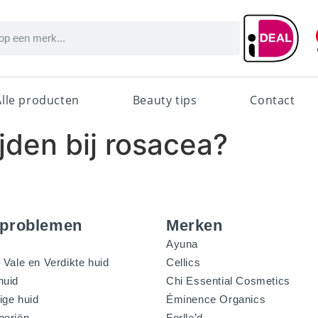
Alle producten
Beauty tips
Contact
jden bij rosacea?
dproblemen
Merken
Ayuna
 Vale en Verdikte huid
Cellics
huid
Chi Essential Cosmetics
ige huid
Éminence Organics
poriën
Forlle’d