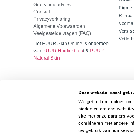
Gratis huidadvies
Pigmen
Contact
Rimpel
Privacyverklaring
Vochta
Algemene Voorwaarden
Verslap
Veelgestelde vragen (FAQ)
Vette h
Het PUUR Skin Online is onderdeel
van
PUUR Huidinstituu
t &
PUUR
Natural Skin
Deze website maakt gebru
We gebruiken cookies om c
bieden en om ons websitev
site met onze partners vo
combineren met andere inf
uw gebruik van hun servic