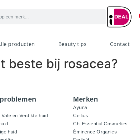
Alle producten
Beauty tips
Contact
t beste bij rosacea?
dproblemen
Merken
Ayuna
 Vale en Verdikte huid
Cellics
huid
Chi Essential Cosmetics
ige huid
Éminence Organics
poriën
Forlle’d