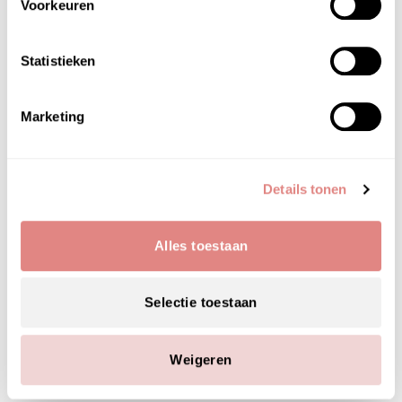
Voorkeuren
Statistieken
Marketing
Details tonen
Alles toestaan
Haal het beste uit jouw huidverzorging in de herfst: de
Selectie toestaan
kracht van een gezichtsmasker
De herfst brengt niet alleen frisse lucht en prachtige
Weigeren
kleuren met zich mee, maar ook de overgang naar
koudere dagen. Dit kan een uitdaging zijn voor je