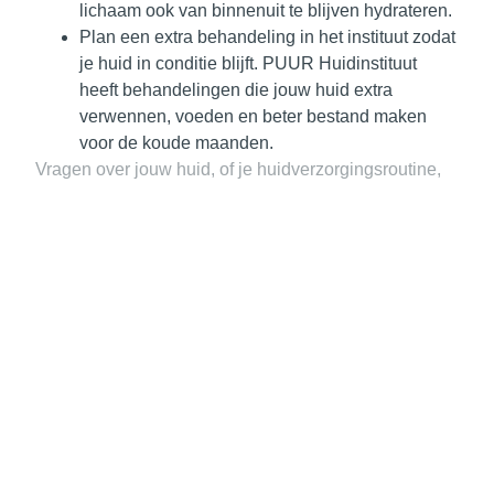
lichaam ook van binnenuit te blijven hydrateren.
Plan een extra behandeling in het instituut
zodat
je huid in conditie blijft. PUUR Huidinstituut
heeft behandelingen die jouw huid extra
verwennen, voeden en beter bestand maken
voor de koude maanden.
Vragen over jouw huid, of je huidverzorgingsroutine,
stel ze aan het professionele team van PUUR
Huidinstituut. We staan voor je klaar!
Liefs Edith,
Huidspecialiste en eigenaresse
PUUR Huidinstituut
&
Het Online huidinstituut