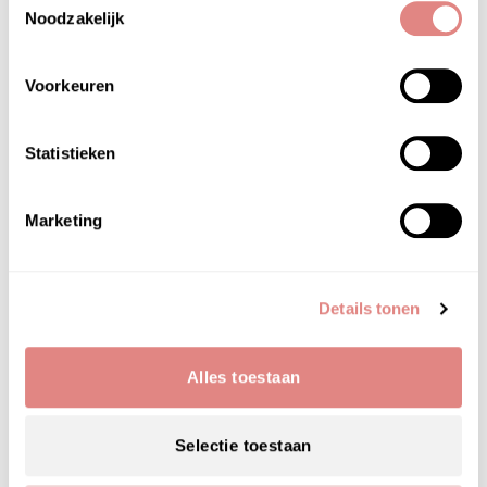
Noodzakelijk
Voorkeuren
Statistieken
Marketing
Details tonen
Alles toestaan
Wat te doen met je huid in de
Selectie toestaan
winter? Je gezicht, lippen, handen en