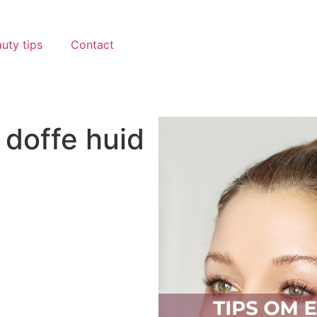
uty tips
Contact
 doffe huid