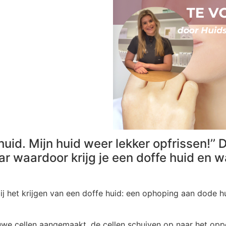
huid. Mijn huid weer lekker opfrissen!’’ D
r waardoor krijg je een doffe huid en wat
bij het krijgen van een doffe huid: een ophoping aan dode 
uwe cellen aangemaakt, de cellen schuiven op naar het opp