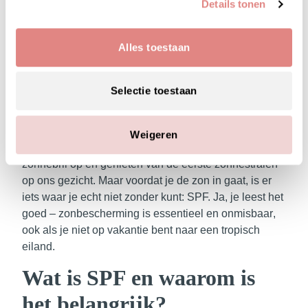
Details tonen
Alles toestaan
Zon, Lente en SPF: Hoe bescherm jij je huid dit
Selectie toestaan
seizoen?
De lente is weer in volle gang! Na een lange
winter waarin we ons konden verschuilen achter dikke
jassen en sjaals, is het eindelijk tijd om het zonnetje
Weigeren
weer in te gaan. We maken de tuin klaar, zetten onze
zonnebril op en genieten van de eerste zonnestralen
op ons gezicht. Maar voordat je de zon in gaat, is er
iets waar je echt niet zonder kunt: SPF. Ja, je leest het
goed –
zonbescherming is essentieel en onmisbaar
,
ook als je niet op vakantie bent naar een tropisch
eiland.
Wat is SPF en waarom is
het belangrijk?