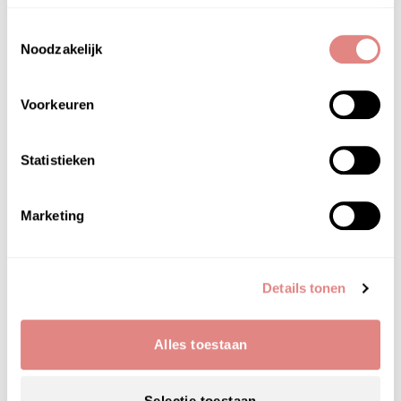
Toestemmingsselectie
Noodzakelijk
Voorkeuren
Statistieken
Marketing
Details tonen
Alles toestaan
Selectie toestaan