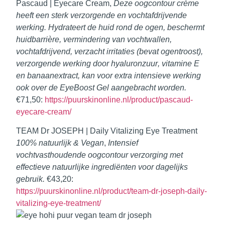
Pascaud | Eyecare Cream
,
Deze oogcontour crème
heeft een sterk verzorgende en
vochtafdrijvende
werking. Hydrateert de huid rond de ogen, beschermt
huidbarrière, vermindering van vochtwallen,
vochtafdrijvend, verzacht irritaties (bevat ogentroost),
verzorgende werking door
hyaluronzuur
, vitamine E
en banaanextract, kan voor extra intensieve werking
ook over de EyeBoost Gel aangebracht worden.
€71,50:
https://puurskinonline.nl/product/pascaud-
eyecare-cream/
TEAM Dr JOSEPH | Daily Vitalizing Eye Treatment
100% natuurlijk & Vegan
,
Intensief
vochtvasthoudende oogcontour verzorging met
effectieve natuurlijke ingrediënten voor dagelijks
gebruik.
€43,20:
https://puurskinonline.nl/product/team-dr-joseph-daily-
vitalizing-eye-treatment/