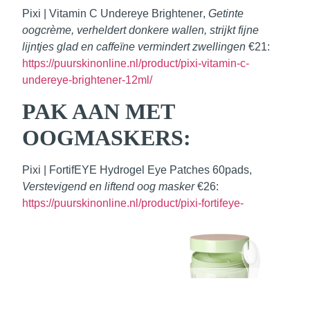
Pixi | Vitamin C Undereye Brightener
,
Getinte
oogcrème, verheldert donkere wallen, strijkt fijne
lijntjes glad en caffeïne vermindert zwellingen
€21:
https://puurskinonline.nl/product/pixi-vitamin-c-
undereye-brightener-12ml/
PAK AAN MET
OOGMASKERS:
Pixi | FortifEYE Hydrogel Eye Patches 60pads
,
Verstevigend en liftend oog masker
€26:
https://puurskinonline.nl/product/pixi-fortifeye-