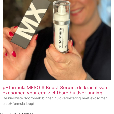
pHformula MESO X Boost Serum: de kracht van
exosomen voor een zichtbare huidverjonging
De nieuwste doorbraak binnen huidverbetering heet exosomen,
en pHformula loopt