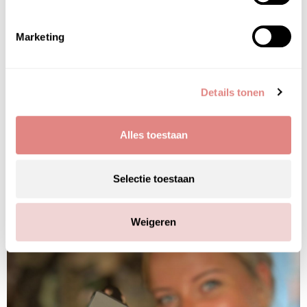
Collageen: de basis voor een sterke en stralende
huid
Marketing
Een gezonde huid begint bij een sterke basis. Collageen speelt
Valmont online kopen bij PUUR Skin Online
Valmont is een van de meest exclusieve en luxueuze
Details tonen
skincaremerken ter wereld. Wereldwijd geliefd om zijn Zwitserse
precisie, geavanceerde DNA-technologie en zichtbare anti-
agingresultaten. Voor iedereen die in Nederland Valmont online
Alles toestaan
wil kopen, is PUUR Skin Online het vertrouwde adres.
Selectie toestaan
Weigeren