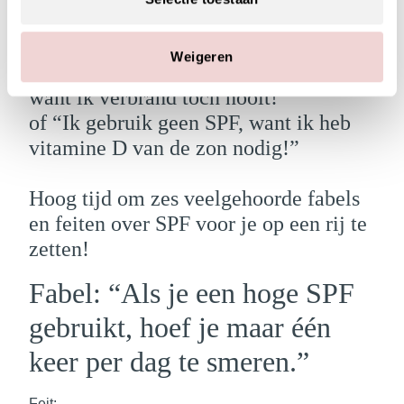
regelmatig vragen en opmerkingen
zoals:
Weigeren
“Ik hoef me niet veel in te smeren,
want ik verbrand toch nooit!”
of “Ik gebruik geen SPF, want ik heb
vitamine D van de zon nodig!”
Hoog tijd om zes veelgehoorde fabels
en feiten over SPF voor je op een rij te
zetten!
Fabel: “Als je een hoge SPF
gebruikt, hoef je maar één
keer per dag te smeren.”
Feit: