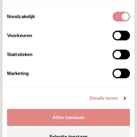
Toestemmingsselectie
Noodzakelijk
Voorkeuren
Statistieken
Marketing
Details tonen
Alles toestaan
Bij PUUR Skin Online krijgen we
Selectie toestaan