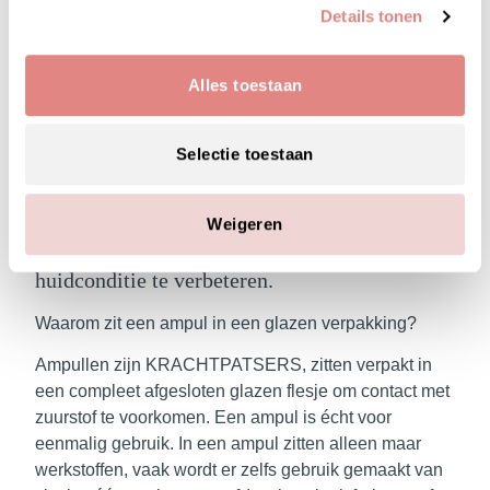
Details tonen
Alles toestaan
Of je nou last hebt van een doffe, vale,
Selectie toestaan
vermoeide huid, rimpelvorming of puistjes, je
huid kan altijd een extra intensieve boost
Weigeren
gebruiken. Extra werkstoffen om
huidproblemen aan te pakken en om je
huidconditie te verbeteren.
Waarom zit een ampul in een glazen verpakking?
Ampullen zijn KRACHTPATSERS, zitten verpakt in
een compleet afgesloten glazen flesje om contact met
zuurstof te voorkomen. Een ampul is écht voor
eenmalig gebruik. In een ampul zitten alleen maar
werkstoffen, vaak wordt er zelfs gebruik gemaakt van