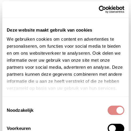
verpakking en bevat hoge concentraties
werkstoffen.
Huidtype:
Alle huidtypes met name de vochtarme,
droge en gevoelige huid
Deze website maakt gebruik van cookies
We gebruiken cookies om content en advertenties te
-Herstellen van de beschadigde huid
personaliseren, om functies voor social media te bieden
-Voeden van de huid
en om ons websiteverkeer te analyseren. Ook delen we
Ampullen zijn krachtpatsers, maar waarom
informatie over uw gebruik van onze site met onze
eigenlijk? Lees de
partners voor social media, adverteren en analyse. Deze
blog:
https://puurskinonline.nl/ampullen-retinol/
partners kunnen deze gegevens combineren met andere
informatie die u aan ze heeft verstrekt of die ze hebben
verzameld op basis van uw gebruik van hun services.
Toestemmingsselectie
Noodzakelijk
PRODUCTGEBRUIK
Pascaud DNA Ampullen
Voorkeuren