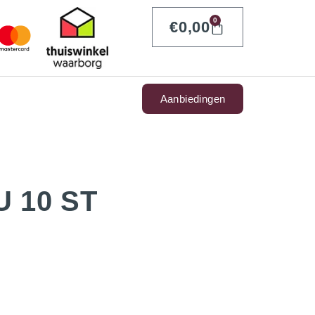
0
€
0,00
Aanbiedingen
 10 ST