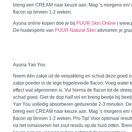
breng een CREAM naar keuze aan. Mag ’s morgens en/ o
flacon op binnen 1-2 weken.
Ayuna online kopen doe je bij
PUUR Skin Online
| www.p
De huidexperts van
PUUR Natural Skin
adviseren je gra
Ayuna Yan You
Neem één zakje uit de verpakking en schud deze goed zo
zakje poeder in de lege bijgeleverde flacon. Voeg water 
effect wat afgenomen is. Vul hierna de flacon tot de stre
schud goed. Giet de dop half vol en breng beetje bij beet
Yan You volledig absorberen gedurende 2-3 minuten. Dep
breng een CREAM naar keuze aan. Mag ’s morgens en/ o
flacon op binnen 1-2 weken. Pro Tip! Voor optimaal resu
na het inmasseren het zout residu op de huid zitten. 