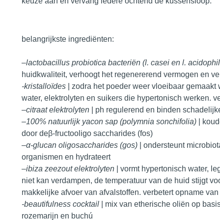
keuze aan en vervang iedere ochtend de kussensloop.
belangrijkste ingrediënten:
–
lactobacillus probiotica bacteriën
(l. casei en l. acidophi
huidkwaliteit, verhoogt het regenererend vermogen en ver
-kristalloïdes
|
zodra het poeder weer vloeibaar gemaakt w
water, elektrolyten en suikers die hypertonisch werken. ver
–
citraat elektrolyten
| ph regulerend en binden schadelijk
–
100% natuurlijk yacon sap (polymnia sonchifolia)
| koud
door deβ-fructooligo saccharides (fos)
–
α-glucan oligosaccharides (gos)
| ondersteunt microbio
organismen en hydrateert
–
ibiza zeezout elektrolyten
| vormt hypertonisch water, le
niet kan verdampen, de temperatuur van de huid stijgt vo
makkelijke afvoer van afvalstoffen. verbetert opname van 
-beautifulness cocktail
| mix van etherische oliën op basis
rozemarijn en buchú