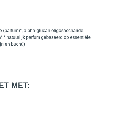
ce (parfum)*, alpha-glucan oligosaccharide,
in* * natuurlijk parfum gebaseerd op essentiële
ijn en buchú)
ET MET: