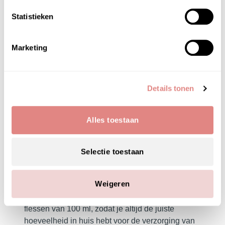
de gevoelige babyhuid. De rijke formule
Statistieken
hydrateert intensief, beschermt tegen uitdroging
en houdt de huid soepel en zacht. Dankzij de
milde samenstelling is deze huidolie geschikt
Marketing
voor dagelijks gebruik en ideaal als massageolie
voor een rustgevende babymassage. De olie trekt
snel in en laat geen vettig laagje achter, zodat de
Details tonen
huid van je baby comfortabel aanvoelt.
Bovendien is de verpakking gemaakt van
gerecycled plastic, wat deze huidolie tot een
Alles toestaan
milieuvriendelijke keuze maakt voor bewuste
ouders die het beste willen voor hun baby én het
milieu.
Selectie toestaan
Verpakking en Inhoud
Weigeren
De Baby Chi huidolie is verkrijgbaar in handige
flessen van 100 ml, zodat je altijd de juiste
hoeveelheid in huis hebt voor de verzorging van