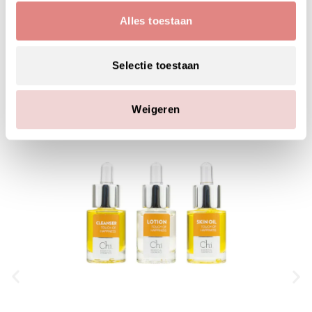
MAAK JE SKINCARE ROUTINE
Alles toestaan
COMPLEET MET:
Selectie toestaan
Weigeren