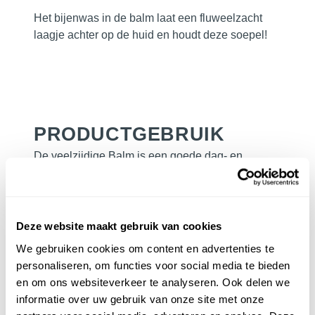
Het bijenwas in de balm laat een fluweelzacht
laagje achter op de huid en houdt deze soepel!
PRODUCTGEBRUIK
De veelzijdige Balm is een goede dag- en
nachtverzorging en kan samen met de Lotion op
de huid aangebracht worden. Voeg hiervoor 1 tot
4 pompjes toe aan een hoeveelheid balm ter
grootte van een speldenknop. De Balm is zuinig
Deze website maakt gebruik van cookies
in gebruik, door de kleine hoeveelheid die je
We gebruiken cookies om content en advertenties te
gebruikt.
personaliseren, om functies voor social media te bieden
en om ons websiteverkeer te analyseren. Ook delen we
informatie over uw gebruik van onze site met onze