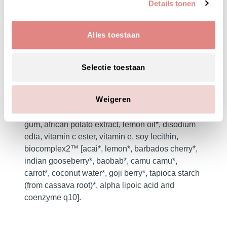
sunflower seed oil*, glyceryl stearate, cetearyl
Details tonen
alcohol, sodium cetearyl sulfate, vegetable
glycerin, tara tree gum, stearic acid, mallow
Alles toestaan
extract, peppermint leaf extract, primula veris
extract, alchemilla vulgaris extract, veronica
officinalis extract, melissa officinalis leaf extract,
Selectie toestaan
achillea millefolium extract, calendula officinalis
flower oil, benzyl alcohol, dehydroacetic acid,
Weigeren
sodium salicylate, chlorophyll, lactic acid, corn-
derived methyl glucose sesquistearate, xanthan
gum, african potato extract, lemon oil*, disodium
edta, vitamin c ester, vitamin e, soy lecithin,
biocomplex2™ [acai*, lemon*, barbados cherry*,
indian gooseberry*, baobab*, camu camu*,
carrot*, coconut water*, goji berry*, tapioca starch
(from cassava root)*, alpha lipoic acid and
coenzyme q10].