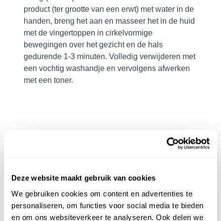
product (ter grootte van een erwt) met water in de
handen, breng het aan en masseer het in de huid
met de vingertoppen in cirkelvormige
bewegingen over het gezicht en de hals
gedurende 1-3 minuten. Volledig verwijderen met
een vochtig washandje en vervolgens afwerken
met een toner.
HOOFD­INGREDIËNTEN
key ingrediënten
Deze website maakt gebruik van cookies
berendruif extract:
antioxidant; verlicht
We gebruiken cookies om content en advertenties te
pigmentatie en bestrijdt vrije radicalen
personaliseren, om functies voor social media te bieden
gigawhite:
antioxidant; een krachtige mix om de
en om ons websiteverkeer te analyseren. Ook delen we