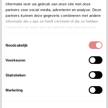
huid weer stralend te maken
informatie over uw gebruik van onze site met onze
zoethoutwortel:
antioxidant; rustgevend
partners voor social media, adverteren en analyse. Deze
natural hydroquinone alternative complex:
een
partners kunnen deze gegevens combineren met andere
natuurlijk verhelderend middel gemaakt met
informatie die u aan ze heeft verstrekt of die ze hebben
afrikaanse aardappel en taraboom voor een
verzameld op basis van uw gebruik van hun services.
egale, stralende teint
biocomplex:
een aanjager van antioxidanten, co-
Toestemmingsselectie
enzym q10 en alfaliponzuur om het verschijnen
Noodzakelijk
van rimpels te verminderen en het uiterlijk van de
huid te verbeteren
Voorkeuren
ingrediëntenlijst
organic phytonutrient blend™ [aloe juice*, licorice
Statistieken
root extract*, lemon peel extract*, lemongrass
extract*, willow bark extract*, bearberry leaf
Marketing
extract*, peppermint leaf extract*, rosemary leaf
extract*, sage extract* and vegetable glycerin*],
stone crop*, corn germ oil*, vegetable glycerin*,