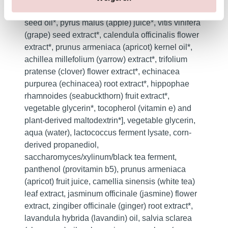
(aloe) leaf juice*, helianthus annuus (sunflower)
seed oil*, pyrus malus (apple) juice*, vitis vinifera
(grape) seed extract*, calendula officinalis flower
extract*, prunus armeniaca (apricot) kernel oil*,
achillea millefolium (yarrow) extract*, trifolium
pratense (clover) flower extract*, echinacea
purpurea (echinacea) root extract*, hippophae
rhamnoides (seabuckthorn) fruit extract*,
vegetable glycerin*, tocopherol (vitamin e) and
plant-derived maltodextrin*], vegetable glycerin,
aqua (water), lactococcus ferment lysate, corn-
derived propanediol,
saccharomyces/xylinum/black tea ferment,
panthenol (provitamin b5), prunus armeniaca
(apricot) fruit juice, camellia sinensis (white tea)
leaf extract, jasminum officinale (jasmine) flower
extract, zingiber officinale (ginger) root extract*,
lavandula hybrida (lavandin) oil, salvia sclarea