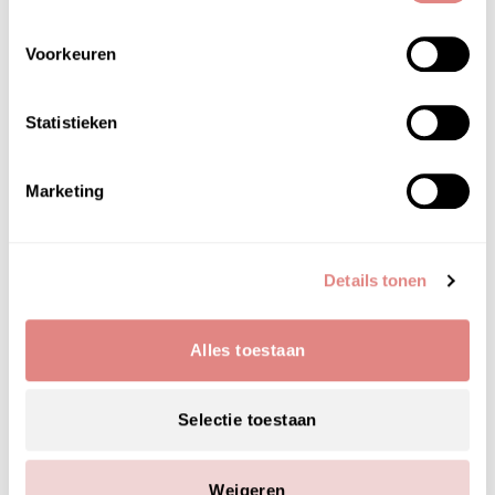
Voorkeuren
PRODUCTGEBRUIK
Éminence Organics Kombucha Microbiome
Statistieken
Luminosity Serum
Een of twee keer per dag een dun laagje
Marketing
aanbrengen op de gereinigde huid. Laten zitten.
Kan worden gevolgd door een moisturizer.
Details tonen
Alles toestaan
HOOFD­INGREDIËNTEN
Selectie toestaan
éminence organics kombucha microbiome
luminosity serum
Weigeren
organic phytonutrient blend™ [aloe barbadensis