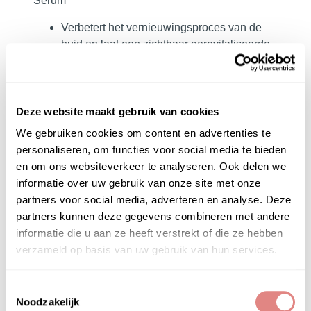
Serum
Verbetert het vernieuwingsproces van de
huid en laat een zichtbaar gerevitaliseerde
huid zien
De huid ziet er glad, stralend, levendig en
gezond uit
Bevat prebiotica, probiotica en postbiotica
Deze website maakt gebruik van cookies
om
het natuurlijke microbioom
van de huid
We gebruiken cookies om content en advertenties te
te onderhouden
personaliseren, om functies voor social media te bieden
80% van de gebruikers merkte op dat hun
en om ons websiteverkeer te analyseren. Ook delen we
huid er stralend uitziet
informatie over uw gebruik van onze site met onze
Éminence Organics Organic Skincare online
partners voor social media, adverteren en analyse. Deze
kopen doe je bij PUUR Skin Online |
partners kunnen deze gegevens combineren met andere
www.puurskinonline.nl
informatie die u aan ze heeft verstrekt of die ze hebben
De huidexperts van
PUUR Natural Skin
verzameld op basis van uw gebruik van hun services.
adviseren je graag!
Toestemmingsselectie
Noodzakelijk