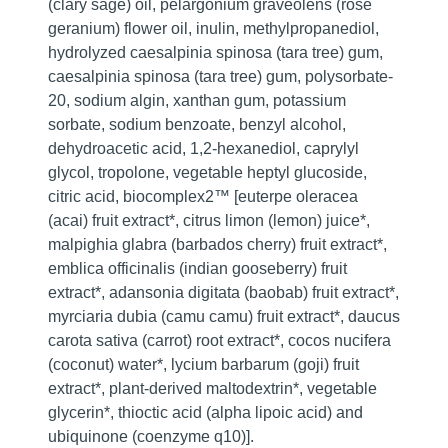
(clary sage) oil, pelargonium graveolens (rose
geranium) flower oil, inulin, methylpropanediol,
hydrolyzed caesalpinia spinosa (tara tree) gum,
caesalpinia spinosa (tara tree) gum, polysorbate-
20, sodium algin, xanthan gum, potassium
sorbate, sodium benzoate, benzyl alcohol,
dehydroacetic acid, 1,2-hexanediol, caprylyl
glycol, tropolone, vegetable heptyl glucoside,
citric acid, biocomplex2™ [euterpe oleracea
(acai) fruit extract*, citrus limon (lemon) juice*,
malpighia glabra (barbados cherry) fruit extract*,
emblica officinalis (indian gooseberry) fruit
extract*, adansonia digitata (baobab) fruit extract*,
myrciaria dubia (camu camu) fruit extract*, daucus
carota sativa (carrot) root extract*, cocos nucifera
(coconut) water*, lycium barbarum (goji) fruit
extract*, plant-derived maltodextrin*, vegetable
glycerin*, thioctic acid (alpha lipoic acid) and
ubiquinone (coenzyme q10)].