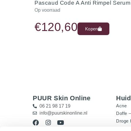
Pascaud Code A Anti Rimpel Serum
Op voorraad
€
120,60
Kopen
PUUR Skin Online
Hui
Acne
06 21 98 17 19
info@puurskinonline.nl
Doffe –
Droge 
Gevoel