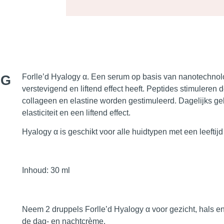
NG
Forlle’d Hyalogy α. Een serum op basis van nanotechnolo
verstevigend en liftend effect heeft. Peptides stimulere
collageen en elastine worden gestimuleerd. Dagelijks geb
elasticiteit en een liftend effect.
Hyalogy α is geschikt voor alle huidtypen met een leeftij
Inhoud
: 30 ml
Neem 2 druppels Forlle’d Hyalogy α voor gezicht, hals e
de dag- en nachtcrème.