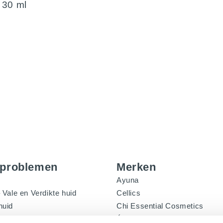
 30 ml
dproblemen
Merken
Ayuna
 Vale en Verdikte huid
Cellics
huid
Chi Essential Cosmetics
ige huid
Éminence Organics