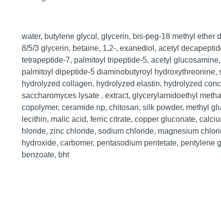
water, butylene glycol, glycerin, bis-peg-18 methyl ether 
8/5/3 glycerin, betaine, 1,2-, exanediol, acetyl decapeptide
tetrapeptide-7, palmitoyl tripeptide-5, acetyl glucosamine
palmitoyl dipeptide-5 diaminobutyroyl hydroxythreonine, 
hydrolyzed collagen, hydrolyzed elastin, hydrolyzed conc
saccharomyces lysate , extract, glycerylamidoethyl metha
copolymer, ceramide np, chitosan, silk powder, methyl gl
lecithin, malic acid, ferric citrate, copper gluconate, calc
hloride, zinc chloride, sodium chloride, magnesium chlor
hydroxide, carbomer, pentasodium pentetate, pentylene g
benzoate, bht