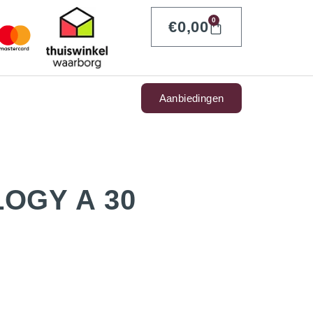
0
€
0,00
Aanbiedingen
LOGY Α 30