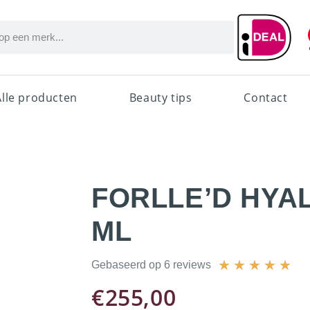
Alle producten
Beauty tips
Contact
FORLLE’D HYA
ML
★
★
★
★
★
Gebaseerd op 6 reviews
€
255,00