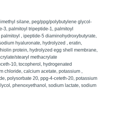
dimethyl silane, peg/ppg/polybutylene glycol-
-3, palmitoyl tripeptide-1, palmitoyl
, palmitoyl , ipeptide-5 diaminohydroxybutyrate,
sodium hyaluronate, hydrolyzed , eratin,
hiolin protein, hydrolyzed egg shell membrane,
crylate/stearyl methacrylate
uceth-10, tocopherol, hydrogenated
ium chloride, calcium acetate, potassium ,
ide, polysorbate 20, ppg-4-ceteth-20, potassium
lycol, phenoxyethanol, sodium lactate, sodium