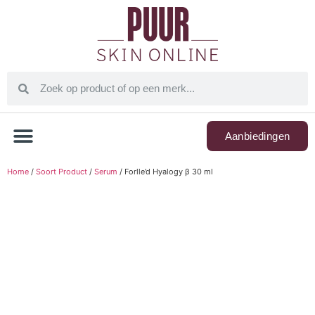
Aanbiedingen
Home
/
Soort Product
/
Serum
/ Forlle’d Hyalogy β 30 ml