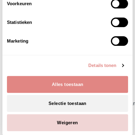
glycosyl trehalose, acetyl hexapeptide-8,
Voorkeuren
dipeptide diaminobutyroyl benzylamide , iacetate,
palmitoyl pentapeptide-4, ubiquinone, sodium
Statistieken
hyaluronate, hydrolyzed egg shell membrane,
hydrolyzed conchiolin protein, magnesium
aspartate, zinc gluconate, creatine, squalane,
Marketing
polysorbate 20, dipotassium glycyrrhizate, ,
glycyrrhiza glabra , licorice) leaf extract, ferric
citrate, calcium chloride, calcium acetate,
Details tonen
potassium chloride, zinc chloride, sodium
chloride, magnesium , chloride, copper
gluconate, malic acid, betaine, hydrogenated
Alles toestaan
starch hydrolysate, diethoxyethyl succinate, ppg-
4-ceteth-
Selectie toestaan
20, cyclohexasiloxane, cyclopentasiloxane, triethylhexan
60 hydrogenated castor oil, carbomer, xanthan
gum, pentylene glycol, pentasodium
Weigeren
pentetate, potassium hydroxide, phenoxyethanol.