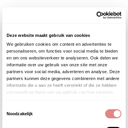
Inhoud
: 30 ml
Deze website maakt gebruik van cookies
We gebruiken cookies om content en advertenties te
PRODUCTGEBRUIK
personaliseren, om functies voor social media te bieden
en om ons websiteverkeer te analyseren. Ook delen we
Forlle’d Hyalogy β. Neem 2 druppels product voor
informatie over uw gebruik van onze site met onze
gezicht, hals en decolleté en verdeel met de
partners voor social media, adverteren en analyse. Deze
vingertoppen voor de dag- en nachtcrème.
partners kunnen deze gegevens combineren met andere
informatie die u aan ze heeft verstrekt of die ze hebben
verzameld op basis van uw gebruik van hun services.
Toestemmingsselectie
HOOFD­INGREDIËNTEN
Noodzakelijk
water, glycerin, butylene glycol, 1,2-hexanediol,