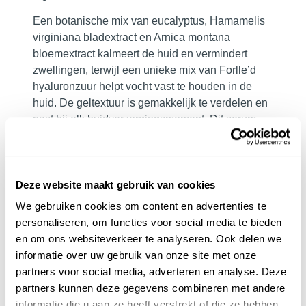
Een botanische mix van eucalyptus, Hamamelis
virginiana bladextract en Arnica montana
bloemextract kalmeert de huid en vermindert
zwellingen, terwijl een unieke mix van Forlle’d
hyaluronzuur helpt vocht vast te houden in de
huid. De geltextuur is gemakkelijk te verdelen en
past bij elk huidverzorgingsmoment. Dit serum
kan gedurende de dag opnieuw worden
aangebracht.
Deze website maakt gebruik van cookies
Inhoud:
30 ml
We gebruiken cookies om content en advertenties te
personaliseren, om functies voor social media te bieden
en om ons websiteverkeer te analyseren. Ook delen we
informatie over uw gebruik van onze site met onze
partners voor social media, adverteren en analyse. Deze
partners kunnen deze gegevens combineren met andere
PRODUCTGEBRUIK
informatie die u aan ze heeft verstrekt of die ze hebben