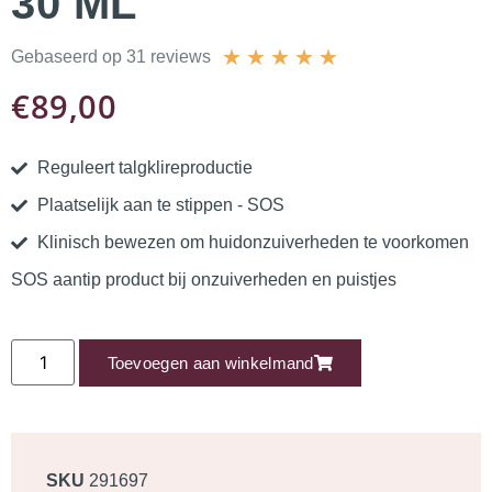
30 ML
★
★
★
★
★
Gebaseerd op 31 reviews
€
89,00
Reguleert talgklireproductie
Plaatselijk aan te stippen - SOS
Klinisch bewezen om huidonzuiverheden te voorkomen
SOS aantip product bij onzuiverheden en puistjes
Toevoegen aan winkelmand
SKU
291697