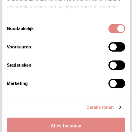
verzameld op basis van uw gebruik van hun services.
Forlle’d Hyolagy AC Spot Essence
Plaatselijk aanbrengen op onzuiverheden.
Toestemmingsselectie
Noodzakelijk
Voorkeuren
HOOFD­INGREDIËNTEN
Statistieken
forlle’d hyolagy ac spot essence
Marketing
Details tonen
MAAK JE SKINCARE ROUTINE
Alles toestaan
COMPLEET MET: