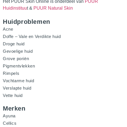
Het PUUR Skin Online is onderdeel van
PUUR
Huidinstituu
t &
PUUR Natural Skin
Huidproblemen
Acne
Doffe – Vale en Verdikte huid
Droge huid
Gevoelige huid
Grove poriën
Pigmentvlekken
Rimpels
Vochtarme huid
Verslapte huid
Vette huid
Merken
Ayuna
Cellics