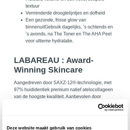
textuur
Verminderde droogtelijntjes en dofheid
Een gezonde, frisse glow van
binnenuit
Gebruik
dagelijks, ’s ochtends en
’s avonds, na The Toner en The AHA Peel
voor ultieme hydratatie.
LABAREAU : Award-
Winning Skincare
Aangedreven door SAXZ-12®-technologie, met
97% huididentiek premium natief atelocollageen
van de hoogste kwaliteit. Aanbevolen door
huidtherapeuten, artsen, dermatologen en
plastisch chirurgen wereldwijd.
Wat maakt Labareau skincare zo uniek:
Deze website maakt gebruik van cookies