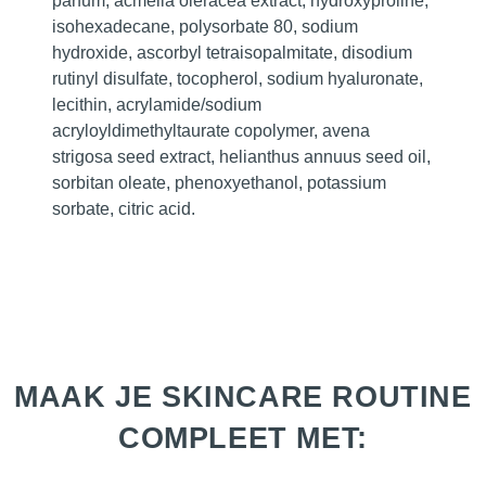
parfum, acmella oleracea extract, hydroxyproline,
isohexadecane, polysorbate 80, sodium
hydroxide, ascorbyl tetraisopalmitate, disodium
rutinyl disulfate, tocopherol, sodium hyaluronate,
lecithin, acrylamide/sodium
acryloyldimethyltaurate copolymer, avena
strigosa seed extract, helianthus annuus seed oil,
sorbitan oleate, phenoxyethanol, potassium
sorbate, citric acid.
MAAK JE SKINCARE ROUTINE
COMPLEET MET: