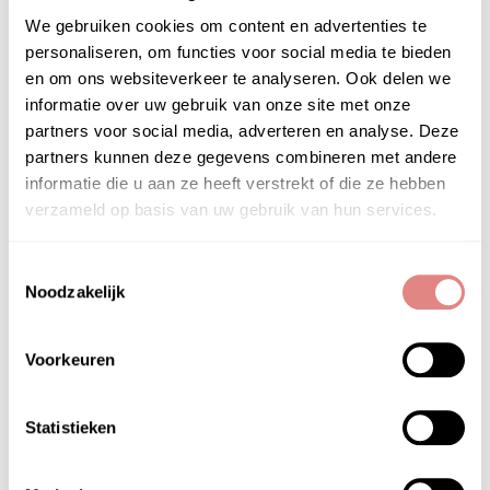
Revolutionaire Anti-Aging:
SAXZ-12®️
We gebruiken cookies om content en advertenties te
vermindert zichtbaar rimpels en fijne lijntjes
personaliseren, om functies voor social media te bieden
voor een jeugdige huid.
en om ons websiteverkeer te analyseren. Ook delen we
Premium Atelocollageen:
97% huid-identiek
informatie over uw gebruik van onze site met onze
atelocollageen voor een gladdere, stevigere
partners voor social media, adverteren en analyse. Deze
huid.
partners kunnen deze gegevens combineren met andere
Optimale en diepe Hydratatie:
Drievoudig
informatie die u aan ze heeft verstrekt of die ze hebben
werkzaam hyaluronzuur zorgt voor intense,
verzameld op basis van uw gebruik van hun services.
langdurige hydratatie.
Klinisch Bewezen:
Klinisch getest voor
Toestemmingsselectie
echte anti-aging resultaten die zichtbaar
Noodzakelijk
zijn.
Direct zichtbaar resultaat
met behoud van
de natuurlijk huidbarriere
Voorkeuren
Geschikt voor alle huidtypes.
Geschikt voor
alle huidtypen, inclusief normale, droge,
Statistieken
gecombineerde en gevoelige huidtypes.
Vrij van parabenen
, Niet getest op dieren en
Airless verpakkingen