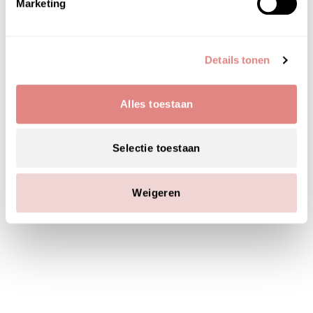
Marketing
Labareau koop je snel, veilig en makkelijk online
bij PUUR Skin Online en ook in onze PUUR
Details tonen
huidinstituten
Wil je
persoonlijk advies
voordat je de Labareau
Alles toestaan
skincare online koopt? Onze huidexperts staan
voor je klaar; voor al jouw vragen, en zij geven je
Selectie toestaan
de beste en eerlijke adviezen! Geef je bestelling
door via onderstaande button en wij zorgen
ervoor dat jouw skincare routine met passie en
Weigeren
liefde wordt verzonden!