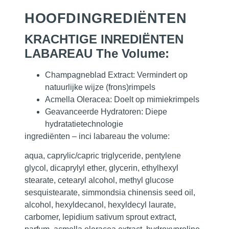
HOOFD­INGREDIËNTEN
KRACHTIGE INREDIËNTEN
LABAREAU The Volume:
Champagneblad Extract:
Vermindert op
natuurlijke wijze (frons)rimpels
Acmella Oleracea:
Doelt op mimiekrimpels
Geavanceerde Hydratoren:
Diepe
hydratatietechnologie
ingrediënten – inci labareau the volume:
aqua, caprylic/capric triglyceride, pentylene
glycol, dicaprylyl ether, glycerin, ethylhexyl
stearate, cetearyl alcohol, methyl glucose
sesquistearate, simmondsia chinensis seed oil,
alcohol, hexyldecanol, hexyldecyl laurate,
carbomer, lepidium sativum sprout extract,