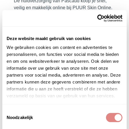
De huidverzorging van Pascaud koop je snel,
veilig en makkelijk online bij PUUR Skin Online.
Wil je persoonlijk advies voordat je de Pascaud
huidverzorging online koopt? Onze huidexperts
van
PUUR Huidinstituut
staan voor je klaar; voor
Deze website maakt gebruik van cookies
al jouw vragen, en zij geven je de beste en
eerlijke adviezen!
We gebruiken cookies om content en advertenties te
personaliseren, om functies voor social media te bieden
en om ons websiteverkeer te analyseren. Ook delen we
informatie over uw gebruik van onze site met onze
partners voor social media, adverteren en analyse. Deze
partners kunnen deze gegevens combineren met andere
PRODUCTGEBRUIK
informatie die u aan ze heeft verstrekt of die ze hebben
verzameld op basis van uw gebruik van hun services.
GEBRUIK
Pascaud Milky Bath & Shower Oil
:
Douche:
als douche olie gebruiken.
Toestemmingsselectie
Bad:
een scheutje aan het badwater toevoegen
Noodzakelijk
en laten vermengen met het water.