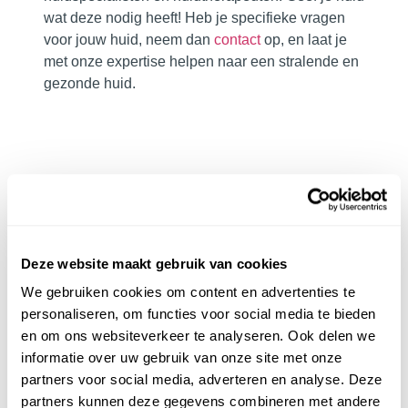
wat deze nodig heeft! Heb je specifieke vragen
voor jouw huid, neem dan
contact
op, en laat je
met onze expertise helpen naar een stralende en
gezonde huid.
PRODUCTGEBRUIK
Gebruik van de skincare uit de
Deze website maakt gebruik van cookies
voordeelbox Pigmentvlekken
We gebruiken cookies om content en advertenties te
Pascaud Cleanser –
All in one
personaliseren, om functies voor social media te bieden
reiniging met aloë vera
en om ons websiteverkeer te analyseren. Ook delen we
informatie over uw gebruik van onze site met onze
Masseer een kleine hoeveelheid van de Pascaud
partners voor social media, adverteren en analyse. Deze
Cleanser in de huid en was het nadien af met
partners kunnen deze gegevens combineren met andere