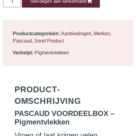
Toevoegen aan winkelmand
Productcategorieën:
Aanbiedingen
,
Merken
,
Pascaud
,
Soort Product
Verhelpt:
Pigmentvlekken
PRODUCT­
OMSCHRIJVING
PASCAUD VOORDEELBOX –
Pigmentvlekken
Vroeg of laat krijgen velen