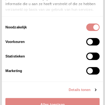
water. De Pascaud Cleanser kan ook worden
informatie die u aan ze heeft verstrekt of die ze hebben
afgenomen met tissues, watten of washandje.
verzameld op basis van uw gebruik van hun services.
Ook oogmake-up kan worden verwijdert met
Pascaud Cleanser. Na het gebruik van de
Toestemmingsselectie
Cleanser breng je een van de Pascaud crèmes
Noodzakelijk
aan.
Tips voor het reinigen met Pascaud Cleanser:
Voorkeuren
Reinig de huid twee maal, eerst voor het
verwijderen van make-up, de tweede keer
Statistieken
voor talg en en fijnstoffen
Neem ook de neusvleugels goed mee
Marketing
tijdens de reiniging
Ook je hals verdiend een goede reiniging,
vergeet deze zone niet.
Gebruik de Pascaud Cleanser refill:
Details tonen
Duurzaam, 100% recyclebaar en dus
milieubewust! En extra voordelig!
Alles toestaan