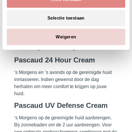
Ideaal om oogmake-up te verwijderen. Op
een watje of met je handen. Mild en
effectief!
Selectie toestaan
Pascaud Code T Egalisatie Serum
Enkele druppels Code Serum op de schone huid
Weigeren
van gezicht, hals en decolleté aanbrengen.
Daarna mag een crème aangebracht worden.
Pascaud 24 Hour Cream
‘s Morgens en ’s avonds op de gereinigde huid
inmasseren. Indien gewenst door de dag
herhalen om meer comfort te krijgen op jouw
huid.
Pascaud UV Defense Cream
‘s Morgens op de gereinigde huid aanbrengen.
Bij zonnebaden om de 2 uur aanbrengen. Voor
een optimale zonbescherming: combineer met de