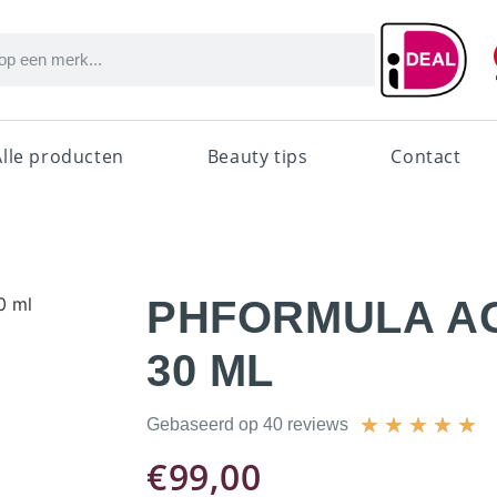
Alle producten
Beauty tips
Contact
0 ml
PHFORMULA A
30 ML
★
★
★
★
★
Gebaseerd op 40 reviews
€
99,00