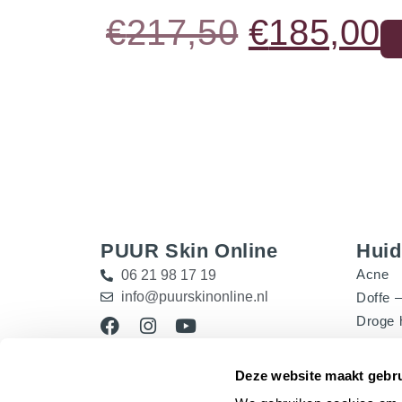
€
217,50
€
185,00
PUUR Skin Online
Hui
Acne
06 21 98 17 19
info@puurskinonline.nl
Doffe –
Droge 
Gevoel
Het Instituut
Grove 
Deze website maakt gebru
Gratis huidadvies
Pigmen