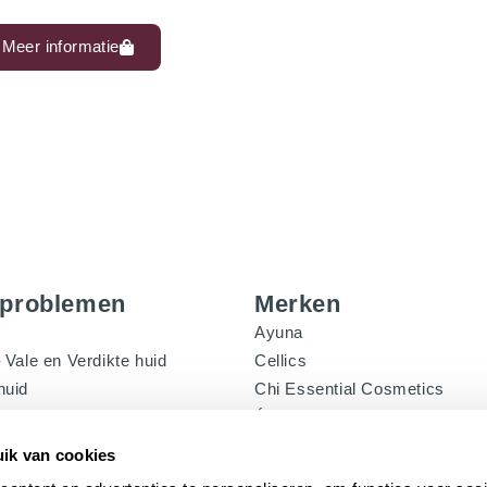
Meer informatie
dproblemen
Merken
Ayuna
 Vale en Verdikte huid
Cellics
huid
Chi Essential Cosmetics
ige huid
Éminence Organics
poriën
Forlle’d
ik van cookies
tvlekken
Me Line