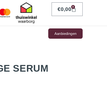
0
€
0,00
Aanbiedingen
GE SERUM