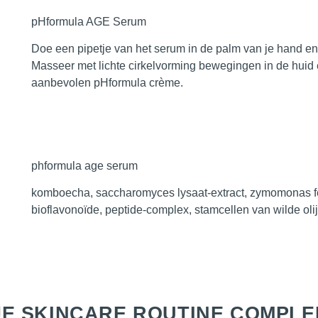
pHformula AGE Serum
Doe een pipetje van het serum in de palm van je hand en
Masseer met lichte cirkelvorming bewegingen in de huid e
aanbevolen pHformula crème.
phformula age serum
komboecha, saccharomyces lysaat-extract, zymomonas fer
bioflavonoïde, peptide-complex, stamcellen van wilde ol
E SKINCARE ROUTINE COMPLE