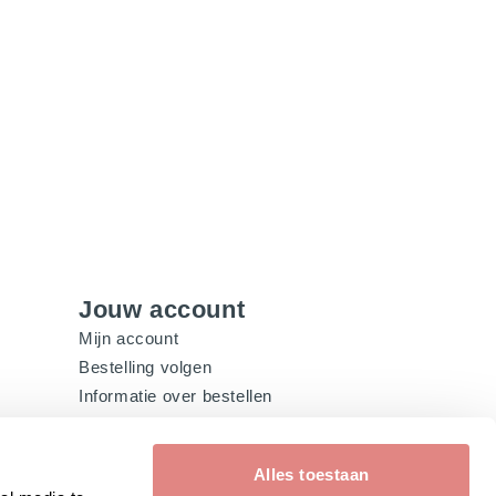
€
67,
Jouw account
Mijn account
Bestelling volgen
Informatie over bestellen
Veelgestelde vragen
Alles toestaan
Schrijf je in voor onze nieuwsbrief