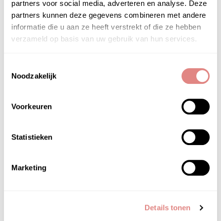
partners voor social media, adverteren en analyse. Deze
gereinigde en gehydrateerde huid. Goed met de
partners kunnen deze gegevens combineren met andere
vingers verdelen voor een egale verdeling. De
informatie die u aan ze heeft verstrekt of die ze hebben
textuur geeft een goede dekking en maakt
verzameld op basis van uw gebruik van hun services.
bijwerken gedurende de dag mogelijk.
Toestemmingsselectie
Noodzakelijk
Voorkeuren
HOOFD­INGREDIËNTEN
uva en uvb filters, vitamine c, retinol,
Statistieken
rijstzemelenolie
Marketing
Details tonen