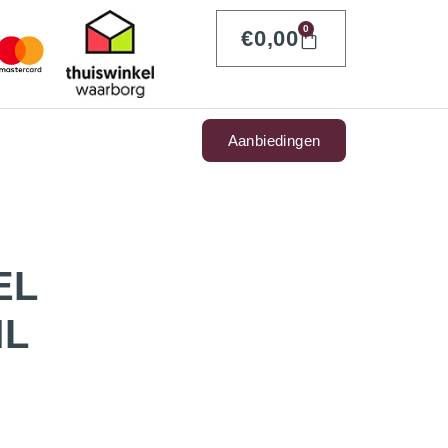
0
€
0,00
Aanbiedingen
EL
ML