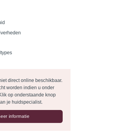
uid
uiverheden
dtypes
et direct online beschikbaar.
cht worden indien u onder
. Klik op onderstaande
knop
an je huidspecialist.
eer informatie