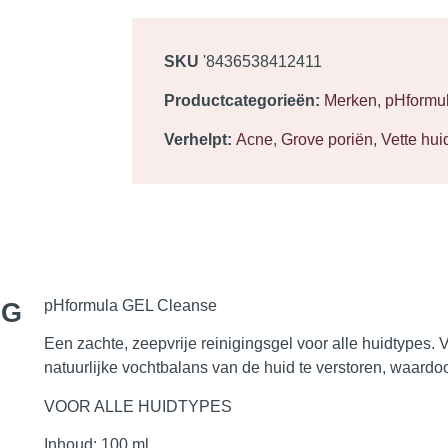
SKU
'8436538412411
Productcategorieën:
Merken
,
pHformu
Verhelpt:
Acne
,
Grove poriën
,
Vette hui
NG
pHformula GEL Cleanse
Een zachte, zeepvrije reinigingsgel voor alle huidtypes.
natuurlijke vochtbalans van de huid te verstoren, waardoor
VOOR ALLE HUIDTYPES
Inhoud:
100 ml