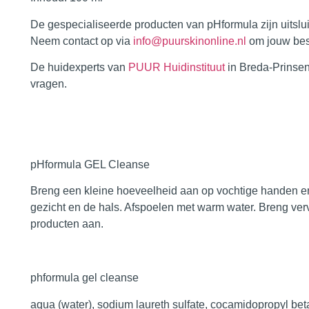
De gespecialiseerde producten van
pHformula
zijn uitsl
Neem contact op via
info@puurskinonline.nl
om jouw best
De huidexperts van
PUUR Huidinstituut
in
Breda-Prinse
vragen.
pHformula GEL Cleanse
Breng een kleine hoeveelheid aan op vochtige handen e
gezicht en de hals. Afspoelen met warm water. Breng v
producten aan.
phformula gel cleanse
aqua (water), sodium laureth sulfate, cocamidopropyl bet