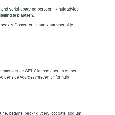
uitend verkrijgbaar na persoonlijk huidadvies.
elling te plaatsen.
nbeek & Oosterhout
staan klaar voor al je
n masseer de GEL Cleanse goed in op het
ervolgens de voorgeschreven pHformula
aine, betaine, peg-7 glyceryl cocoate, sodium