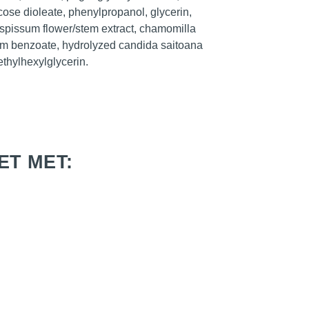
se dioleate, phenylpropanol, glycerin,
m spissum flower/stem extract, chamomilla
dium benzoate, hydrolyzed candida saitoana
ethylhexylglycerin.
ET MET: