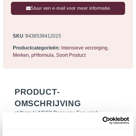
Stuur een e-mail voor meer informatie
SKU
'8436538412015
Productcategorieën:
Intensieve verzorging
,
Merken
,
pHformula
,
Soort Product
PRODUCT­
OMSCHRIJVING
pHformula NECK Recovery; Een uniek
verstrakkend glycoproteïne complex om de huid
te liften en lijntjes en rimpels in de hals en het
decolleté te verminderen. Het pHformula NECK