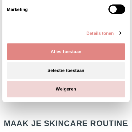
Marketing
Aqua (Water), Diethylhexyl Adipate,
Caprylic/Capric Triglyceride, Lactic Acid, Dimethyl
Mea, Glyceryl Stearate, Stearic Acid, Dicaprylyl
Ether, PEG-20 Methyl Glucose Sesquistearate,
Details tonen
Dimethicone, Hydrogenated Polyisobutene, Methyl
Glucose Sesquistearate, Methylsilanol
Mannuronate, Phenoxyethanol, Hydrolyzed
Alles toestaan
Manihot Esculenta Tuber Extract, Tocopheryl
Acetate, Ethylhexylglycerin, Disodium EDTA,
Sodium Hyaluronate, Glycine Soja Protein.
Selectie toestaan
Weigeren
MAAK JE SKINCARE ROUTINE