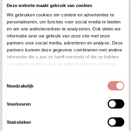
Deze website maakt gebruik van cookies
recovery verbetert de elasticiteit en het
vochtgehalte, terwijl de huidstructuur mooier en
We gebruiken cookies om content en advertenties te
gezonder wordt.
personaliseren, om functies voor social media te bieden
en om ons websiteverkeer te analyseren. Ook delen we
informatie over uw gebruik van onze site met onze
partners voor social media, adverteren en analyse. Deze
partners kunnen deze gegevens combineren met andere
informatie die u aan ze heeft verstrekt of die ze hebben
verzameld op basis van uw gebruik van hun services.
PRODUCTGEBRUIK
Toestemmingsselectie
Twee maal daags aanbrengen op hals en
Noodzakelijk
decolleté, inclusief het kaakbot.
Voorkeuren
Statistieken
HOOFD­INGREDIËNTEN