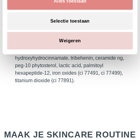
Alles toestaan
isododecane, mica, hydrogenated
styrene/isoprene copolymer, calcium sodium
borosilicate, silica silylate, kaolin,
Selectie toestaan
disteardimonium hectorite, synthetic
fluorphlogopite, propylene carbonate, tocopheryl
Weigeren
acetate (vitamin e),tin oxide, c12-15 alkyl
benzoate, pentaerythrityl tetra-di-t-butyl-
hydroxyhydrocinnamate, tribehenin, ceramide ng,
peg-10 phytosterol, lactic acid, palmitoyl
hexapeptide-12, iron oxides (ci 77491, ci 77499),
titanium dioxide (ci 77891).
MAAK JE SKINCARE ROUTINE