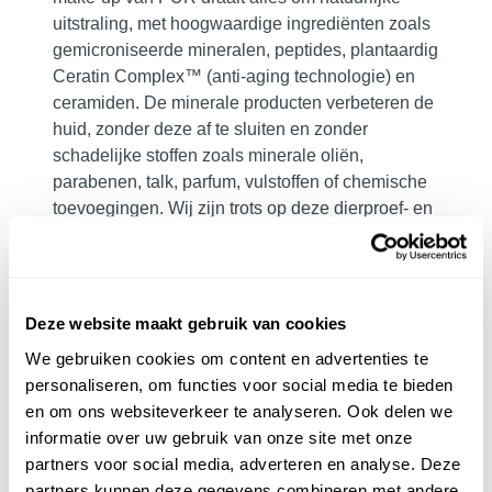
uitstraling, met hoogwaardige ingrediënten zoals
gemicroniseerde mineralen, peptides, plantaardig
Ceratin Complex™ (anti-aging technologie) en
ceramiden. De minerale producten verbeteren de
huid, zonder deze af te sluiten en zonder
schadelijke stoffen zoals minerale oliën,
parabenen, talk, parfum, vulstoffen of chemische
toevoegingen. Wij zijn trots op deze dierproef- en
glutenvrije aanpak en hoogwaardige producten
die goed zijn voor jouw huid én de planeet.
PÜR Clean Make up koop je ook bij
PUUR
Deze website maakt gebruik van cookies
Huidinstituut Oosterhout
PUUR Huidinstituut
Prinsenbeek
en bij
PUUR Natural Skin
Breda.
We gebruiken cookies om content en advertenties te
Wij ontvangen je graag voor een persoonlijke
personaliseren, om functies voor social media te bieden
make up advies. Wil je PÜR Make up online
en om ons websiteverkeer te analyseren. Ook delen we
kopen in deze webshop en heb je vragen, neem
informatie over uw gebruik van onze site met onze
contact met ons op.
partners voor social media, adverteren en analyse. Deze
partners kunnen deze gegevens combineren met andere