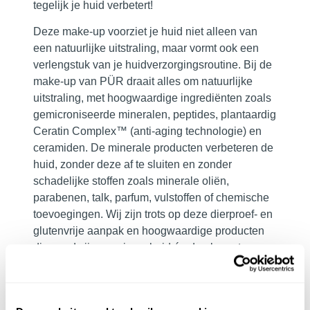
tegelijk je huid verbetert!
Deze make-up voorziet je huid niet alleen van
een natuurlijke uitstraling, maar vormt ook een
verlengstuk van je huidverzorgingsroutine. Bij de
make-up van PÜR draait alles om natuurlijke
uitstraling, met hoogwaardige ingrediënten zoals
gemicroniseerde mineralen, peptides, plantaardig
Ceratin Complex™ (anti-aging technologie) en
ceramiden. De minerale producten verbeteren de
huid, zonder deze af te sluiten en zonder
schadelijke stoffen zoals minerale oliën,
parabenen, talk, parfum, vulstoffen of chemische
toevoegingen. Wij zijn trots op deze dierproef- en
glutenvrije aanpak en hoogwaardige producten
die goed zijn voor jouw huid én de planeet.
PÜR Clean Make up koop je ook bij PUUR
Huidinstituut Oosterhout, PUUR Huidinstituut
Prinsenbeek en bij PUUR Natural Skin Breda.