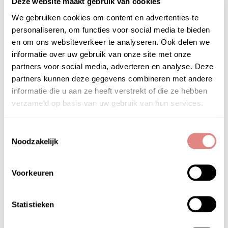
Deze website maakt gebruik van cookies
Wij ontvangen je graag voor een persoonlijke
We gebruiken cookies om content en advertenties te
make up advies. Wil je PÜR Make up online
personaliseren, om functies voor social media te bieden
kopen in deze webshop en heb je vragen, neem
en om ons websiteverkeer te analyseren. Ook delen we
contact met ons op.
informatie over uw gebruik van onze site met onze
partners voor social media, adverteren en analyse. Deze
partners kunnen deze gegevens combineren met andere
informatie die u aan ze heeft verstrekt of die ze hebben
verzameld op basis van uw gebruik van hun services.
PRODUCTGEBRUIK
Toestemmingsselectie
PÜR Skin Perfecting Powder – Blushing Act
Noodzakelijk
Berry Beautiful
Breng de blusher aan met de Chisel brush op de
Voorkeuren
wangen. Afhankelijk van het effect, kan Skin
Perfecting Powder – Blushing Act ook rondom de
haargrens en/ of ogen aangebracht worden.
Statistieken