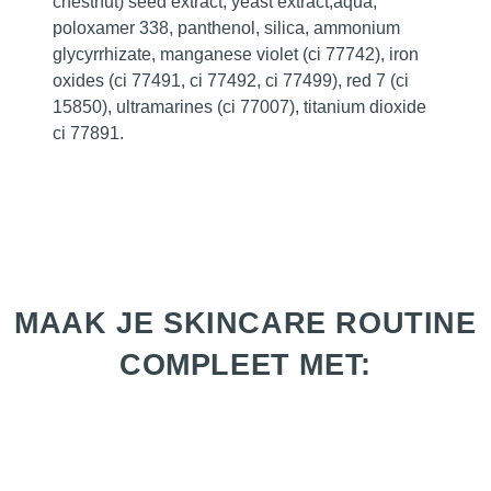
chestnut) seed extract, yeast extract,aqua,
poloxamer 338, panthenol, silica, ammonium
glycyrrhizate, manganese violet (ci 77742), iron
oxides (ci 77491, ci 77492, ci 77499), red 7 (ci
15850), ultramarines (ci 77007), titanium dioxide
ci 77891.
MAAK JE SKINCARE ROUTINE
COMPLEET MET: