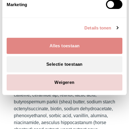
Marketing
HOOFD­INGREDIËNTEN
Details tonen
pür skin perfecting powder – blushing act berry
beautiful
Alles toestaan
mica, synthetic fluorphlogopite, lauroyl lysine,
magnesium myristate, boron nitride,
Selectie toestaan
ethylene/acrylic acid copolymer, oryza sativa
(rice) extract, caprylic/capric triglyceride, camellia
sinensis (green tea) leaf powder, cucumis sativus
Weigeren
(cucumber) fruit extract water, zinc gluconate,
caffeine, ceramide ap, retinol, lactic acid,
butyrospermum parkii (shea) butter, sodium starch
octenylsuccinate, biotin, sodium dehydroacetate,
phenoxyethanol, sorbic acid, vanillin, alumina,
niacinamide, aesculus hippocastanum (horse