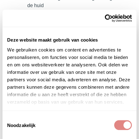
de huid
Inhoud:
100 ml
Deze website maakt gebruik van cookies
We gebruiken cookies om content en advertenties te
personaliseren, om functies voor social media te bieden
en om ons websiteverkeer te analyseren. Ook delen we
PRODUCTGEBRUIK
informatie over uw gebruik van onze site met onze
Tweemaal per dag op een schone droge huid
partners voor social media, adverteren en analyse. Deze
sprayen en laten drogen alvorens een ander
partners kunnen deze gegevens combineren met andere
product aangebracht wordt. Deze handige spray
informatie die u aan ze heeft verstrekt of die ze hebben
is geschikt voor dagelijks gebruik op een intacte
verzameld op basis van uw gebruik van hun services.
huid om de verjonging te stimuleren en
celontsteking te onderdrukken.
Toestemmingsselectie
Noodzakelijk
Dagelijks gebruik na het reinigen met een
reinigingsproduct zorgt ervoor dat alle werkstoffen