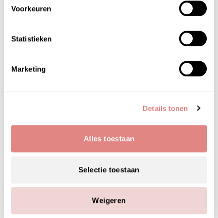
uit andere producten beter opgenomen worden
Voorkeuren
en is de meest ideale voorbereiding van de huid.
Het product is uitermate geschikt bij huidbeelden
Statistieken
zoals:
Huidveroudering
Marketing
Huidbeschadigingen door milieu-invloeden
Rosacea
Inflammatoire (ontstoken) acne
Eczeem (jeukstillend, helend)
Details tonen
Psoriasis (jeukstillend)
Alles toestaan
Selectie toestaan
HOOFD­INGREDIËNTEN
hypochlorous acid
Weigeren