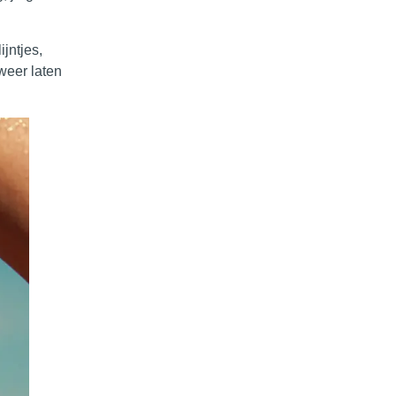
jntjes,
weer laten