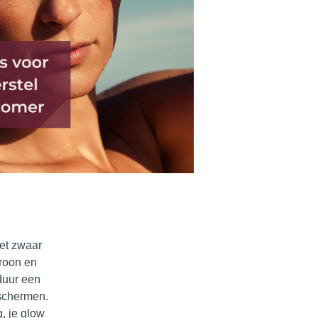
het zwaar
troon en
 duur een
eschermen.
, je glow