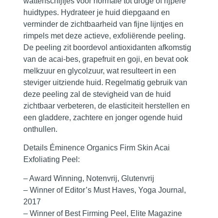
wattenschijfjes voor normale tot droge of rijpere
huidtypes. Hydrateer je huid diepgaand en
verminder de zichtbaarheid van fijne lijntjes en
rimpels met deze actieve, exfoliërende peeling.
De peeling zit boordevol antioxidanten afkomstig
van de acai-bes, grapefruit en goji, en bevat ook
melkzuur en glycolzuur, wat resulteert in een
steviger uitziende huid. Regelmatig gebruik van
deze peeling zal de stevigheid van de huid
zichtbaar verbeteren, de elasticiteit herstellen en
een gladdere, zachtere en jonger ogende huid
onthullen.
Details Éminence Organics Firm Skin Acai
Exfoliating Peel:
– Award Winning, Notenvrij, Glutenvrij
– Winner of Editor’s Must Haves, Yoga Journal,
2017
– Winner of Best Firming Peel, Elite Magazine