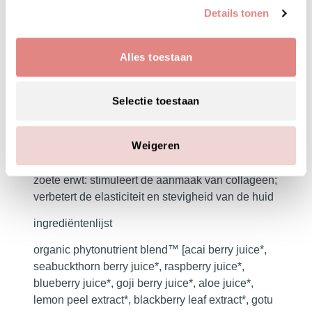
verjongt, in evenwicht houdt en verhoogt;
Details tonen
verzachtrimpels
goji:
antioxidanten en carotenoïden; beschermt
Alles toestaan
tegen vrije radicalen
noni fruit:
ontstekingsremmend; stimuleert
collageen en voorkomt rimpels
Selectie toestaan
fruitzuren
(van passievruchten en
citroenextracten): verhoogt het vochtgehalte van
Weigeren
de huid; hulpmiddelen bij de vernieuwing van
huidcellen
zoete erwt:
stimuleert de aanmaak van collageen;
verbetert de elasticiteit en stevigheid van de huid
ingrediëntenlijst
organic phytonutrient blend™ [acai berry juice*,
seabuckthorn berry juice*, raspberry juice*,
blueberry juice*, goji berry juice*, aloe juice*,
lemon peel extract*, blackberry leaf extract*, gotu