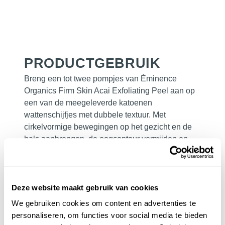
PRODUCTGEBRUIK
Breng een tot twee pompjes van
Éminence
Organics Firm Skin Acai Exfoliating Peel
aan op
een van de meegeleverde katoenen
wattenschijfjes met dubbele textuur. Met
cirkelvormige bewegingen op het gezicht en de
hals aanbrengen, de oogcontour vermijden en
laten inwerken.
Naar behoefte tot drie keer per week gebruiken.
Deze website maakt gebruik van cookies
BELANGRIJK:
De huid zal gevoeliger zijn voor
de zon. Gebruik een zonbeschermingsmiddel,
We gebruiken cookies om content en advertenties te
draag beschermende kleding en beperk
personaliseren, om functies voor social media te bieden