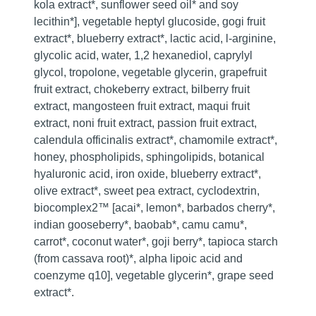
kola extract*, sunflower seed oil* and soy
lecithin*], vegetable heptyl glucoside, gogi fruit
extract*, blueberry extract*, lactic acid, l-arginine,
glycolic acid, water, 1,2 hexanediol, caprylyl
glycol, tropolone, vegetable glycerin, grapefruit
fruit extract, chokeberry extract, bilberry fruit
extract, mangosteen fruit extract, maqui fruit
extract, noni fruit extract, passion fruit extract,
calendula officinalis extract*, chamomile extract*,
honey, phospholipids, sphingolipids, botanical
hyaluronic acid, iron oxide, blueberry extract*,
olive extract*, sweet pea extract, cyclodextrin,
biocomplex2™ [acai*, lemon*, barbados cherry*,
indian gooseberry*, baobab*, camu camu*,
carrot*, coconut water*, goji berry*, tapioca starch
(from cassava root)*, alpha lipoic acid and
coenzyme q10], vegetable glycerin*, grape seed
extract*.