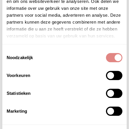
blootstelling aan de zon tijdens het gebruik van
en om ons websiteverkeer te analyseren. Ook delen we
dit product.
informatie over uw gebruik van onze site met onze
partners voor social media, adverteren en analyse. Deze
partners kunnen deze gegevens combineren met andere
informatie die u aan ze heeft verstrekt of die ze hebben
verzameld op basis van uw gebruik van hun services.
HOOFD­INGREDIËNTEN
Toestemmingsselectie
éminence organics firm skin acai exfoliating peel
Noodzakelijk
key ingrediënten
Voorkeuren
acai berry:
een krachtige antioxidant; extra
fytonutriënten en vitaminegehalte voeden
enregenereren de huid om de teint te verbeteren
Statistieken
grapefruit:
rijk aan antioxidanten en vitamine c;
stimuleert en versterkt de huid
Marketing
melkzuur:
exfoliant dat intense hydratatie biedt en
de productie van collageen stimuleert
glycolzuur:
exfoliant dat de collageenproductie