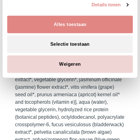
retinoïde-alternatief dat rimpels minder zichtbaar
Details tonen
maakt zonder schadelijke bijwerkingen
bruin algenextract
(van pelvetia canaliculata):
Alles toestaan
helpt de huid er stevig en soepel uit te zien
ingrediëntenlijst
Selectie toestaan
organic phytonutrient blend™ [aloe barbadensis
(aloe) juice*, oryza sativa (rice) flour*, calendula
Weigeren
officinalis flower extract*, zea mays (cornsilk)
extract*, camellia sinensis (green tea) leaf
extract*, vegetable glycerin*, jasminum officinale
(jasmine) flower extract*, vitis vinifera (grape)
seed oil*, prunus armeniaca (apricot) kernel oil*
and tocopherols (vitamin e)], aqua (water),
vegetable glycerin, hydrolyzed rice protein
(botanical peptides), octyldodecanol, polyacrylate
crosspolymer-6, fucus vesiculosus (bladderwack)
extract*, pelvetia canaliculata (brown algae)
extract, aphanizomenon flos-aquae (blue-green