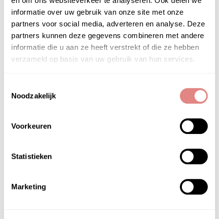
en om ons websiteverkeer te analyseren. Ook delen we
informatie over uw gebruik van onze site met onze
Een- tot tweemaal daags 1 à 2 pompjes Marine
partners voor social media, adverteren en analyse. Deze
Flower Peptide Concentrate op de gereinigde
partners kunnen deze gegevens combineren met andere
huid aanbrengen. Laten inwerken en vervolgens
informatie die u aan ze heeft verstrekt of die ze hebben
kan de moisturizer worden aangebracht.
verzameld op basis van uw gebruik van hun services.
Toestemmingsselectie
Noodzakelijk
HOOFD­INGREDIËNTEN
Voorkeuren
éminence organics marine flower peptide
concentrate
Statistieken
botanische peptiden
(uit rijsteiwit): op
plantaardige basis en van natuurlijke oorsprong;
Marketing
verminderen het verschijnen van fijne lijntjes en
rimpels, waardoor de huid er energiek uitziet
extract van blauwgroene algen:
een natuurlijk