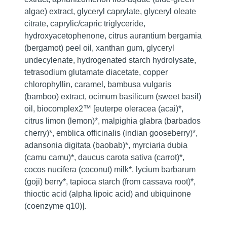
algae) extract, glyceryl caprylate, glyceryl oleate
citrate, caprylic/capric triglyceride,
hydroxyacetophenone, citrus aurantium bergamia
(bergamot) peel oil, xanthan gum, glyceryl
undecylenate, hydrogenated starch hydrolysate,
tetrasodium glutamate diacetate, copper
chlorophyllin, caramel, bambusa vulgaris
(bamboo) extract, ocimum basilicum (sweet basil)
oil, biocomplex2™ [euterpe oleracea (acai)*,
citrus limon (lemon)*, malpighia glabra (barbados
cherry)*, emblica officinalis (indian gooseberry)*,
adansonia digitata (baobab)*, myrciaria dubia
(camu camu)*, daucus carota sativa (carrot)*,
cocos nucifera (coconut) milk*, lycium barbarum
(goji) berry*, tapioca starch (from cassava root)*,
thioctic acid (alpha lipoic acid) and ubiquinone
(coenzyme q10)].